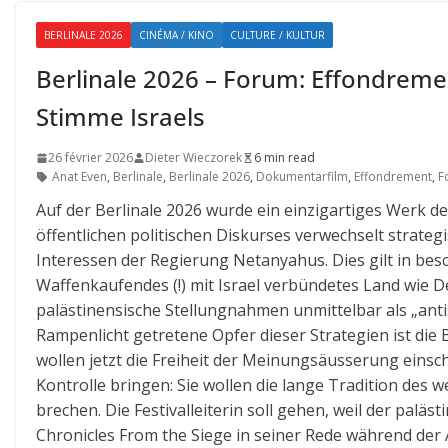
BERLINALE 2026
CINÉMA / KINO
CULTURE / KULTUR
Berlinale 2026 – Forum: Effondremen
Stimme Israels
26 février 2026
Dieter Wieczorek
6 min read
Anat Even
,
Berlinale
,
Berlinale 2026
,
Dokumentarfilm
,
Effondrement
,
F
Auf der Berlinale 2026 wurde ein einzigartiges Werk de
öffentlichen politischen Diskurses verwechselt strategi
Interessen der Regierung Netanyahus. Dies gilt in be
Waffenkaufendes (!) mit Israel verbündetes Land wie 
palästinensische Stellungnahmen unmittelbar als „anti
Rampenlicht getretene Opfer dieser Strategien ist die Be
wollen jetzt die Freiheit der Meinungsäusserung einsch
Kontrolle bringen: Sie wollen die lange Tradition des w
brechen. Die Festivalleiterin soll gehen, weil der pal
Chronicles From the Siege in seiner Rede während der