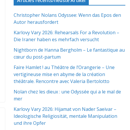
Articles récents/neuste Artikel
Christopher Nolans Odyssee: Wenn das Epos den
Autor herausfordert
Karlovy Vary 2026: Rehearsals For a Revolution –
Die Iraner haben es mehrfach versucht
Nightborn de Hanna Bergholm – Le fantastique au
cœur du post-partum
Faire Hamlet ! au Théâtre de l’Orangerie – Une
vertigineuse mise en abyme de la création
théâtrale. Rencontre avec Valeria Bertolotto
Nolan chez les dieux : une Odyssée qui a le mal de
mer
Karlovy Vary 2026: Hijamat von Nader Saeivar​​ –
Ideologische Religiosität, mentale Manipulation
und ihre Opfer