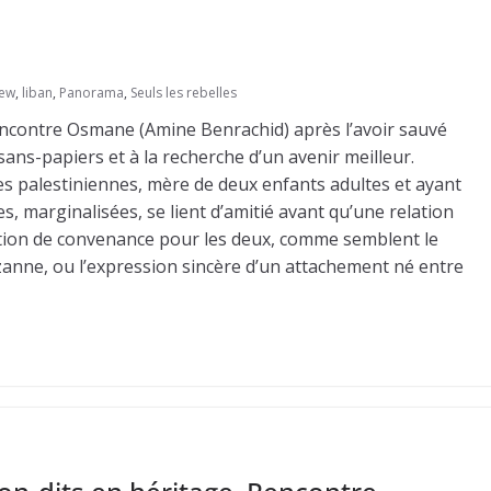
iew
,
liban
,
Panorama
,
Seuls les rebelles
ncontre Osmane (Amine Benrachid) après l’avoir sauvé
ans-papiers et à la recherche d’un avenir meilleur.
s palestiniennes, mère de deux enfants adultes et ayant
s, marginalisées, se lient d’amitié avant qu’une relation
tion de convenance pour les deux, comme semblent le
uzanne, ou l’expression sincère d’un attachement né entre