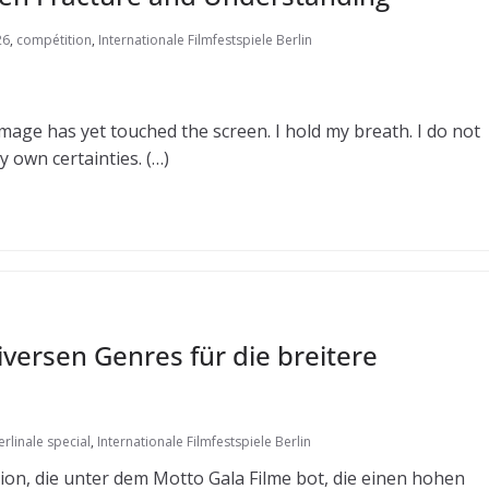
26
,
compétition
,
Internationale Filmfestspiele Berlin
age has yet touched the screen. I hold my breath. I do not
y own certainties. (…)
diversen Genres für die breitere
erlinale special
,
Internationale Filmfestspiele Berlin
tion, die unter dem Motto Gala Filme bot, die einen hohen