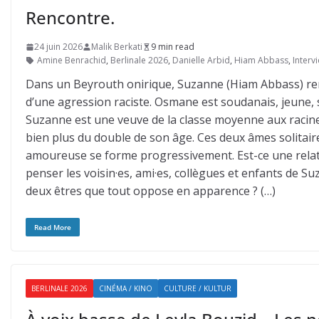
Rencontre.
24 juin 2026
Malik Berkati
9 min read
Amine Benrachid
,
Berlinale 2026
,
Danielle Arbid
,
Hiam Abbass
,
Interv
Dans un Beyrouth onirique, Suzanne (Hiam Abbass) re
d’une agression raciste. Osmane est soudanais, jeune, s
Suzanne est une veuve de la classe moyenne aux racine
bien plus du double de son âge. Ces deux âmes solitaire
amoureuse se forme progressivement. Est-ce une rela
penser les voisin·es, ami·es, collègues et enfants de S
deux êtres que tout oppose en apparence ? (…)
Read More
BERLINALE 2026
CINÉMA / KINO
CULTURE / KULTUR