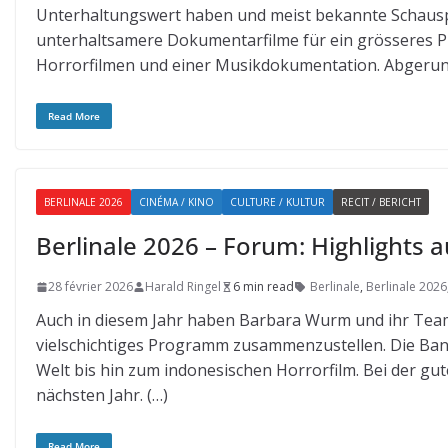
Unterhaltungswert haben und meist bekannte Schauspi
unterhaltsamere Dokumentarfilme für ein grösseres Pu
Horrorfilmen und einer Musikdokumentation. Abgerunde
Read More
BERLINALE 2026
CINÉMA / KINO
CULTURE / KULTUR
RECIT / BERICHT
Berlinale 2026 – Forum: Highlights
28 février 2026
Harald Ringel
6 min read
Berlinale
,
Berlinale 2026
Auch in diesem Jahr haben Barbara Wurm und ihr Team 
vielschichtiges Programm zusammenzustellen. Die Ban
Welt bis hin zum indonesischen Horrorfilm. Bei der gu
nächsten Jahr. (…)
Read More