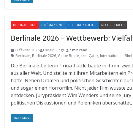
BERLINALE 2026
CINÉMA / KINO
CULTURE / KULTUR
RECIT / BERICHT
Berlinale 2026 – Wettbewerb: Vielfa
27 février 2026
Harald Ringel
7 min read
Berlinale
,
Berlinale 2026
,
Gelbe Briefe
,
İlker Çatak
,
Internationale Filmf
Die Berlinale-Leiterin Tricia Tuttle baute in ihrem zwe
aus aller Welt. Und stellte mit ihren Mitarbeitern ei
hatte. Neben Dramen und politischen Geschichten auch
und sogar einen Horrorfilm. Nicht jeder Film wusste 
entdecken. Jurypräsident Wim Wenders und seine Jury h
politischen Diskussionen und Polemiken überschattet, 
Read More