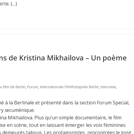
rte. (…)
ams de Kristina Mikhailova – Un poème
u film de Berlin
,
Forum
,
Internationale Filmfestspiele Berlin
,
Interview
,
à la Berlinale et présenté dans la section Forum Special,
ury œcuménique.
stina Mikhailova. Plus qu’un simple documentaire, le film
ise en scène, tout en laissant émerger les voix féminines
s demeurés tabous. Les protagonistes, rencontrées le long