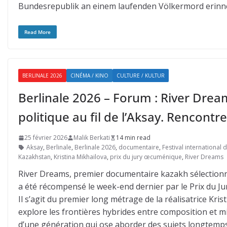
Bundesrepublik an einem laufenden Völkermord erinne
Read More
BERLINALE 2026
CINÉMA / KINO
CULTURE / KULTUR
Berlinale 2026 – Forum : River Dre
politique au fil de l’Aksay. Rencontre
25 février 2026
Malik Berkati
14 min read
Aksay
,
Berlinale
,
Berlinale 2026
,
documentaire
,
Festival international d
Kazakhstan
,
Kristina Mikhailova
,
prix du jury œcuménique
,
River Dreams
River Dreams, premier documentaire kazakh sélectionné 
a été récompensé le week-end dernier par le Prix du J
Il s’agit du premier long métrage de la réalisatrice Kri
explore les frontières hybrides entre composition et m
d’une génération qui ose aborder des sujets longtemp