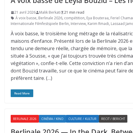
À voix basse de Leyla Bouzid – Les 
21 avril 2026
Malik Berkati
21 min read
À voix basse
,
Berlinale 2026
,
compétition
,
Eya Bouteraa
,
Feriel Chama
Internationale Filmfestspiele Berlin
,
Interview
,
Karim Rmadi
,
Lassaad Jam
À voix basse, le troisième long métrage de la réalisatri
maisons d’enfance. Présenté lors de la Berlinale 2026 e
tendu une demeure réelle, chargée de mémoire, que la
située à Sousse, « que j’ai toujours trouvée très cinéma
végétation », confie-t-elle. Cette conviction n’a rien d’a
dont Bouzid travaille, sur ce que le cinéma peut faire de
préfèrent taire. (…)
Read More
BERLINALE 2026
CINÉMA / KINO
CULTURE / KULTUR
RECIT / BERICHT
Berlinale 2026 — In the Dark, Betw