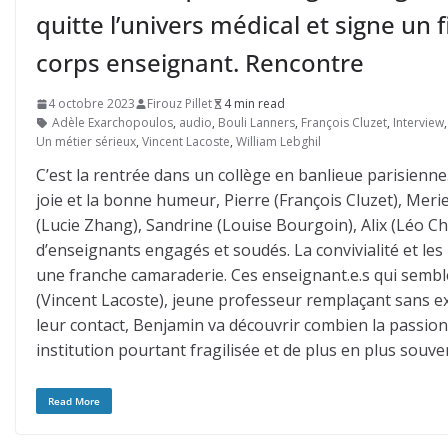
quitte l’univers médical et signe un
corps enseignant. Rencontre
4 octobre 2023
Firouz Pillet
4 min read
Adèle Exarchopoulos
,
audio
,
Bouli Lanners
,
François Cluzet
,
Interview
Un métier sérieux
,
Vincent Lacoste
,
William Lebghil
C’est la rentrée dans un collège en banlieue parisienne.
joie et la bonne humeur, Pierre (François Cluzet), Mer
(Lucie Zhang), Sandrine (Louise Bourgoin), Alix (Léo 
d’enseignants engagés et soudés. La convivialité et les 
une franche camaraderie. Ces enseignant.e.s qui semble
(Vincent Lacoste), jeune professeur remplaçant sans e
leur contact, Benjamin va découvrir combien la passio
institution pourtant fragilisée et de plus en plus souve
Read More