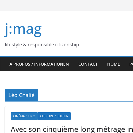
Skip
to
content
j:mag
lifestyle & responsible citizenship
À PROPOS / INFORMATIONEN
CONTACT
HOME
P
Léo Chalié
CINÉMA / KINO
CULTURE / KULTUR
Avec son cinquième long métrage int