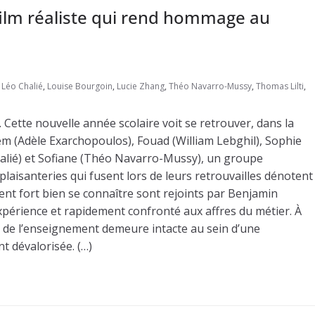
 film réaliste qui rend hommage au
,
Léo Chalié
,
Louise Bourgoin
,
Lucie Zhang
,
Théo Navarro-Mussy
,
Thomas Lilti
,
 Cette nouvelle année scolaire voit se retrouver, dans la
iem (Adèle Exarchopoulos), Fouad (William Lebghil), Sophie
Chalié) et Sofiane (Théo Navarro-Mussy), un groupe
plaisanteries qui fusent lors de leurs retrouvailles dénotent
nt fort bien se connaître sont rejoints par Benjamin
xpérience et rapidement confronté aux affres du métier. À
n de l’enseignement demeure intacte au sein d’une
nt dévalorisée. (…)