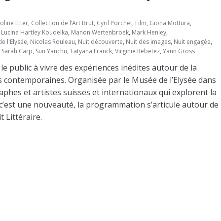
oline Etter
,
Collection de l’Art Brut
,
Cyril Porchet
,
Film
,
Giona Mottura
,
,
Lucina Hartley Koudelka
,
Manon Wertenbroek
,
Mark Henley
,
e l'Elysée
,
Nicolas Rouleau
,
Nuit découverte
,
Nuit des images
,
Nuit engagée
,
,
Sarah Carp
,
Sun Yanchu
,
Tatyana Franck
,
Virginie Rebetez
,
Yann Gross
le public à vivre des expériences inédites autour de la
s contemporaines. Organisée par le Musée de l’Elysée dans
phes et artistes suisses et internationaux qui explorent la
c’est une nouveauté, la programmation s’articule autour de
 Littéraire.