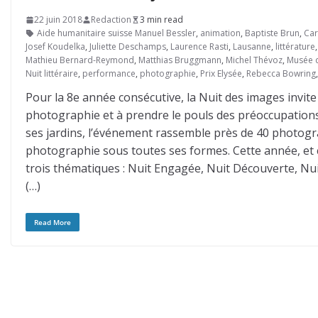
22 juin 2018
Redaction
3 min read
Aide humanitaire suisse Manuel Bessler
,
animation
,
Baptiste Brun
,
Car
Josef Koudelka
,
Juliette Deschamps
,
Laurence Rasti
,
Lausanne
,
littérature
Mathieu Bernard-Reymond
,
Matthias Bruggmann
,
Michel Thévoz
,
Musée d
Nuit littéraire
,
performance
,
photographie
,
Prix Elysée
,
Rebecca Bowring
Pour la 8e année consécutive, la Nuit des images invite 
photographie et à prendre le pouls des préoccupation
ses jardins, l’événement rassemble près de 40 photogra
photographie sous toutes ses formes. Cette année, et 
trois thématiques : Nuit Engagée, Nuit Découverte, Nuit
(…)
Read More