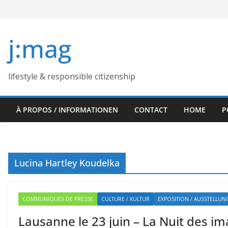
Skip
to
content
j:mag
lifestyle & responsible citizenship
À PROPOS / INFORMATIONEN
CONTACT
HOME
P
Lucina Hartley Koudelka
COMMUNIQUÉS DE PRESSE
CULTURE / KULTUR
EXPOSITION / AUSSTELLUN
Lausanne le 23 juin – La Nuit des i