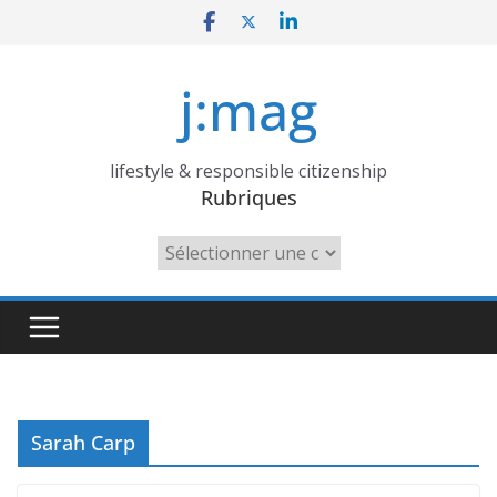
Skip
to
content
j:mag
lifestyle & responsible citizenship
Rubriques
Rubriques
Sarah Carp