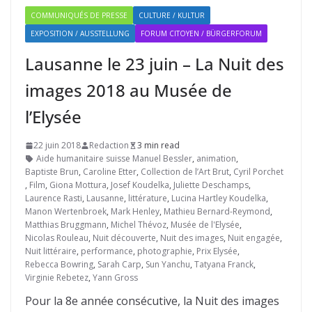
COMMUNIQUÉS DE PRESSE
CULTURE / KULTUR
EXPOSITION / AUSSTELLUNG
FORUM CITOYEN / BÜRGERFORUM
Lausanne le 23 juin – La Nuit des
images 2018 au Musée de
l’Elysée
22 juin 2018
Redaction
3 min read
Aide humanitaire suisse Manuel Bessler
,
animation
,
Baptiste Brun
,
Caroline Etter
,
Collection de l’Art Brut
,
Cyril Porchet
,
Film
,
Giona Mottura
,
Josef Koudelka
,
Juliette Deschamps
,
Laurence Rasti
,
Lausanne
,
littérature
,
Lucina Hartley Koudelka
,
Manon Wertenbroek
,
Mark Henley
,
Mathieu Bernard-Reymond
,
Matthias Bruggmann
,
Michel Thévoz
,
Musée de l'Elysée
,
Nicolas Rouleau
,
Nuit découverte
,
Nuit des images
,
Nuit engagée
,
Nuit littéraire
,
performance
,
photographie
,
Prix Elysée
,
Rebecca Bowring
,
Sarah Carp
,
Sun Yanchu
,
Tatyana Franck
,
Virginie Rebetez
,
Yann Gross
Pour la 8e année consécutive, la Nuit des images