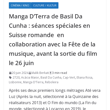
CINÉMA / KINO
CULTURE / KULTUR
Manga D’Terra de Basil Da
Cunha : séances spéciales en
Suisse romande en
collaboration avec la Fête de la
musique, avant la sortie du film
le 26 juin
20 juin 2024
Malik Berkati
3 min read
2720
,
Acácia Maior
,
Basil Da Cunha
,
Cap-Vert
,
Eliana Rosa
,
Lisbonne
,
Manga D’Terra
,
Reboleira
Après ses deux premiers longs métrages Até vera
Luz (Après la nuit, sélectionné à la Quinzaine des
réalisateurs 2013) et O Fim do mundo (La Fin du
monde, sélectionné à Locarno en 2019), le