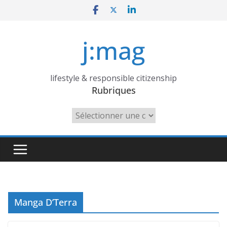
Skip
to
content
j:mag
lifestyle & responsible citizenship
Rubriques
Rubriques
Manga D’Terra