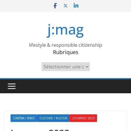
Skip
to
content
j:mag
lifestyle & responsible citizenship
Rubriques
Rubriques
CINÉMA / KINO
CULTURE / KULTUR
LOCARNO 2023