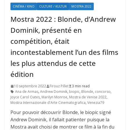
CINÉMA / KINO
CULTURE / KULTUR
MOSTRA 2022
Mostra 2022 : Blonde, d’Andrew
Dominik, présenté en
compétition, était
incontestablement l’un des films
les plus attendus de cette
édition
10 septembre 2022
Firouz Pillet
3 min read
Ana de Armas
,
Andrew Dominik
,
biopic
,
Blonde
,
concorso
,
Joyce Carol Oates
,
Marilyn Monroe
,
Mostra de Venise 2022
,
Mostra Internazionale d'Arte Cinematografica
,
Venezia79
Pour pouvoir découvrir Blonde, le biopic signé
Andrew Dominik, il fallait patienter puisque la
Mostra avait choisi de montrer ce film à la fin du