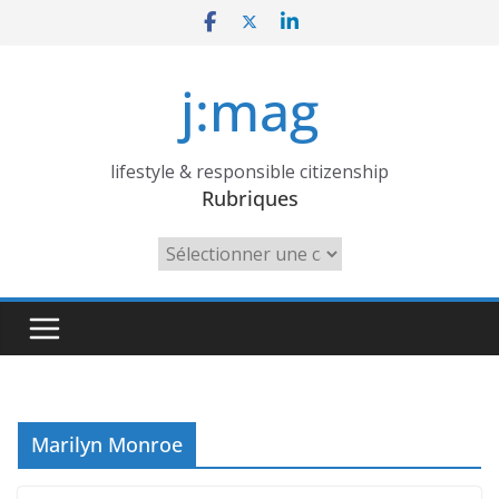
Skip
to
content
j:mag
lifestyle & responsible citizenship
Rubriques
Rubriques
Marilyn Monroe