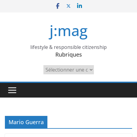
Skip
to
content
j:mag
lifestyle & responsible citizenship
Rubriques
Rubriques
Mario Guerra