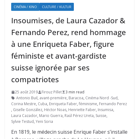
CINÉMA / KINO
CULTURE / KULTUR
Insoumises, de Laura Cazador &
Fernando Perez, rend hommage
à une Enriqueta Faber, figure
féministe et avant-gardiste
suisse ignorée par ses
compatriotes
25 août 2019
Firouz Pillet
3 min read
Antonio Buil
,
avant-première
,
Baracoa
,
Cinéma Nord -Sud
,
Corina Mestre
,
Cuba
,
Enriqueta Faber
,
féminisme
,
Fernando Perez
,
Giselle González
,
Héctor Noas
,
Henriette Faber
,
Insumisa
,
Laura Cazador
,
Mario Guerra
,
Raúl Pérez Ureta
,
Suisse
,
Sylvie Testud
,
Yeni Soria
En 1819, le médecin suisse Enrique Faber s’installe