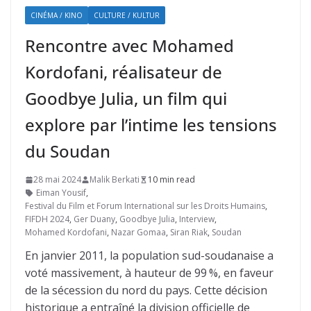
CINÉMA / KINO
CULTURE / KULTUR
Rencontre avec Mohamed
Kordofani, réalisateur de
Goodbye Julia, un film qui
explore par l’intime les tensions
du Soudan
28 mai 2024
Malik Berkati
10 min read
Eiman Yousif
,
Festival du Film et Forum International sur les Droits Humains
,
FIFDH 2024
,
Ger Duany
,
Goodbye Julia
,
Interview
,
Mohamed Kordofani
,
Nazar Gomaa
,
Siran Riak
,
Soudan
En janvier 2011, la population sud-soudanaise a
voté massivement, à hauteur de 99 %, en faveur
de la sécession du nord du pays. Cette décision
historique a entraîné la division officielle de