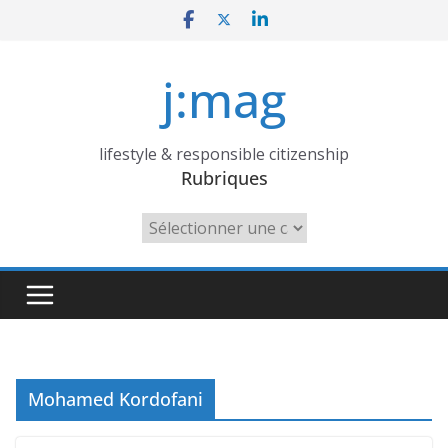
Skip
to
content
j:mag
lifestyle & responsible citizenship
Rubriques
Rubriques
Mohamed Kordofani