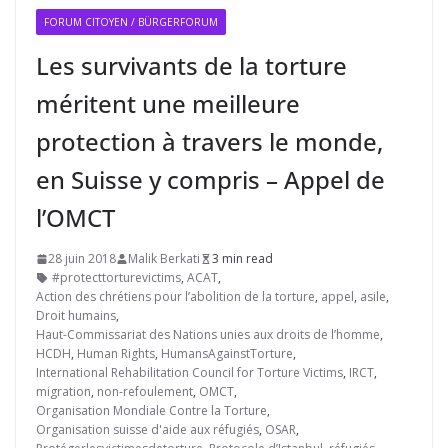
FORUM CITOYEN / BÜRGERFORUM
Les survivants de la torture
méritent une meilleure
protection à travers le monde,
en Suisse y compris – Appel de
l’OMCT
28 juin 2018
Malik Berkati
3 min read
#protecttorturevictims
,
ACAT
,
Action des chrétiens pour l’abolition de la torture
,
appel
,
asile
,
Droit humains
,
Haut-Commissariat des Nations unies aux droits de l’homme
,
HCDH
,
Human Rights
,
HumansAgainstTorture
,
International Rehabilitation Council for Torture Victims
,
IRCT
,
migration
,
non-refoulement
,
OMCT
,
Organisation Mondiale Contre la Torture
,
Organisation suisse d'aide aux réfugiés
,
OSAR
,