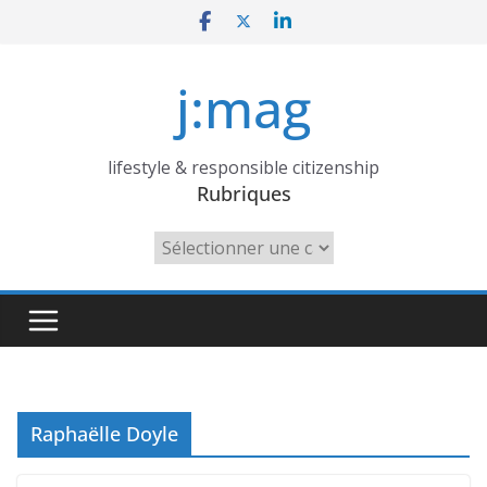
Skip
to
content
j:mag
lifestyle & responsible citizenship
Rubriques
Rubriques
Raphaëlle Doyle