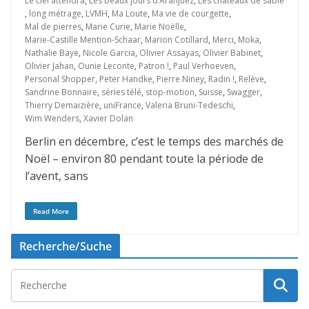
Le ciel attendra
,
Les beaux jours d’Aranjuez
,
Les châteaux de sable
,
long métrage
,
LVMH
,
Ma Loute
,
Ma vie de courgette
,
Mal de pierres
,
Marie Curie
,
Marie Noëlle
,
Marie-Castille Mention-Schaar
,
Marion Cotillard
,
Merci
,
Moka
,
Nathalie Baye
,
Nicole Garcia
,
Olivier Assayas
,
Olivier Babinet
,
Olivier Jahan
,
Ounie Leconte
,
Patron !
,
Paul Verhoeven
,
Personal Shopper
,
Peter Handke
,
Pierre Niney
,
Radin !
,
Relève
,
Sandrine Bonnaire
,
séries télé
,
stop-motion
,
Suisse
,
Swagger
,
Thierry Demaizière
,
uniFrance
,
Valeria Bruni-Tedeschi
,
Wim Wenders
,
Xavier Dolan
Berlin en décembre, c’est le temps des marchés de
Noël – environ 80 pendant toute la période de
l’avent, sans
Read More
Recherche/Suche