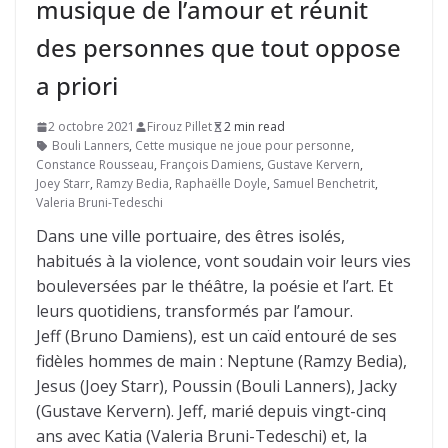
musique de l’amour et réunit
des personnes que tout oppose
a priori
2 octobre 2021
Firouz Pillet
2 min read
Bouli Lanners
,
Cette musique ne joue pour personne
,
Constance Rousseau
,
François Damiens
,
Gustave Kervern
,
Joey Starr
,
Ramzy Bedia
,
Raphaëlle Doyle
,
Samuel Benchetrit
,
Valeria Bruni-Tedeschi
Dans une ville portuaire, des êtres isolés,
habitués à la violence, vont soudain voir leurs vies
bouleversées par le théâtre, la poésie et l’art. Et
leurs quotidiens, transformés par l’amour.
Jeff (Bruno Damiens), est un caïd entouré de ses
fidèles hommes de main : Neptune (Ramzy Bedia),
Jesus (Joey Starr), Poussin (Bouli Lanners), Jacky
(Gustave Kervern). Jeff, marié depuis vingt-cinq
ans avec Katia (Valeria Bruni-Tedeschi) et, la