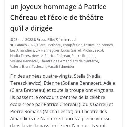
un joyeux hommage à Patrice
Chéreau et l’école de théâtre
qu’il a dirigée
23 mai 2022
Firouz Pillet
4 min read
Cannes 2022
,
Clara Bretheau
,
compétition
,
festival de cannes
,
Les Amandiers
,
Liv Henneguier
,
Louis Garrel
,
Micha Lescot
,
Nadia Tereszkiewicz
,
Patrice Chéreau
,
Pierre Romans
,
Sofiane Bennacer
,
Théâtre des Amandiers de Nanterre
,
Valeria Bruni-Tedeschi
,
Vassili Schneider
Fin des années quatre-vingts, Stella (Nadia
Tereszkiewicz), Etienne (Sofiane Bennacer), Adèle
(Clara Bretheau) et toute la troupe ont vingt ans.
Ils passent le concours d’entrée de la célèbre
école créée par Patrice Chéreau (Louis Garrel) et
Pierre Romans (Micha Lescot) au Théâtre des
Amandiers de Nanterre. Lancés à pleine vitesse
dans la vie, la passion, le jeu, l’amour, ils vont