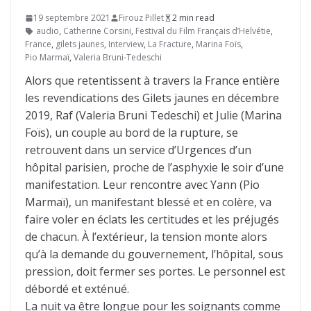
19 septembre 2021
Firouz Pillet
2 min read
audio
,
Catherine Corsini
,
Festival du Film Français d’Helvétie
,
France
,
gilets jaunes
,
Interview
,
La Fracture
,
Marina Foïs
,
Pio Marmaï
,
Valeria Bruni-Tedeschi
Alors que retentissent à travers la France entière
les revendications des Gilets jaunes en décembre
2019, Raf (Valeria Bruni Tedeschi) et Julie (Marina
Foïs), un couple au bord de la rupture, se
retrouvent dans un service d’Urgences d’un
hôpital parisien, proche de l’asphyxie le soir d’une
manifestation. Leur rencontre avec Yann (Pio
Marmaï), un manifestant blessé et en colère, va
faire voler en éclats les certitudes et les préjugés
de chacun. À l’extérieur, la tension monte alors
qu’à la demande du gouvernement, l’hôpital, sous
pression, doit fermer ses portes. Le personnel est
débordé et exténué.
La nuit va être longue pour les soignants comme