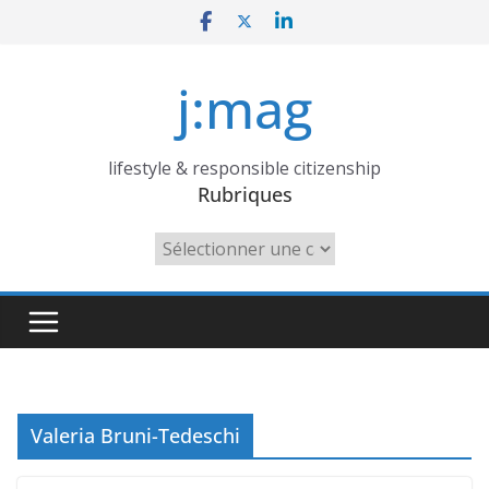
Skip
to
content
j:mag
lifestyle & responsible citizenship
Rubriques
Rubriques
Valeria Bruni-Tedeschi