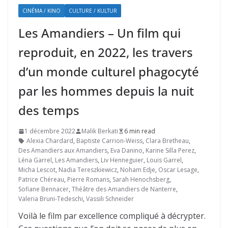
CINÉMA / KINO
CULTURE / KULTUR
Les Amandiers – Un film qui
reproduit, en 2022, les travers
d’un monde culturel phagocyté
par les hommes depuis la nuit
des temps
1 décembre 2022
Malik Berkati
6 min read
Alexia Chardard
,
Baptiste Carrion-Weiss
,
Clara Bretheau
,
Des Amandiers aux Amandiers
,
Eva Danino
,
Karine Silla Perez
,
Léna Garrel
,
Les Amandiers
,
Liv Henneguier
,
Louis Garrel
,
Micha Lescot
,
Nadia Tereszkiewicz
,
Noham Edje
,
Oscar Lesage
,
Patrice Chéreau
,
Pierre Romans
,
Sarah Henochsberg
,
Sofiane Bennacer
,
Théâtre des Amandiers de Nanterre
,
Valeria Bruni-Tedeschi
,
Vassili Schneider
Voilà le film par excellence compliqué à décrypter.