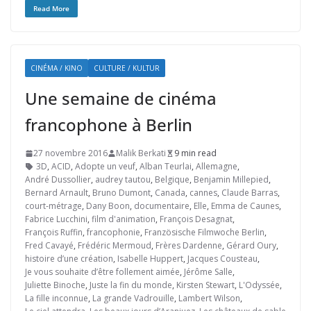
Read More
CINÉMA / KINO
CULTURE / KULTUR
Une semaine de cinéma
francophone à Berlin
27 novembre 2016
Malik Berkati
9 min read
3D
,
ACID
,
Adopte un veuf
,
Alban Teurlai
,
Allemagne
,
André Dussollier
,
audrey tautou
,
Belgique
,
Benjamin Millepied
,
Bernard Arnault
,
Bruno Dumont
,
Canada
,
cannes
,
Claude Barras
,
court-métrage
,
Dany Boon
,
documentaire
,
Elle
,
Emma de Caunes
,
Fabrice Lucchini
,
film d'animation
,
François Desagnat
,
François Ruffin
,
francophonie
,
Französische Filmwoche Berlin
,
Fred Cavayé
,
Frédéric Mermoud
,
Frères Dardenne
,
Gérard Oury
,
histoire d’une création
,
Isabelle Huppert
,
Jacques Cousteau
,
Je vous souhaite d’être follement aimée
,
Jérôme Salle
,
Juliette Binoche
,
Juste la fin du monde
,
Kirsten Stewart
,
L'Odyssée
,
La fille inconnue
,
La grande Vadrouille
,
Lambert Wilson
,