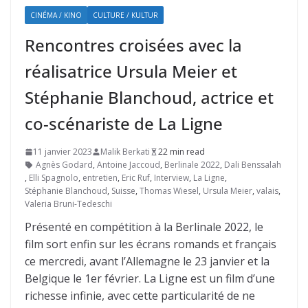
CINÉMA / KINO
CULTURE / KULTUR
Rencontres croisées avec la
réalisatrice Ursula Meier et
Stéphanie Blanchoud, actrice et
co-scénariste de La Ligne
11 janvier 2023
Malik Berkati
22 min read
Agnès Godard
,
Antoine Jaccoud
,
Berlinale 2022
,
Dali Benssalah
,
Elli Spagnolo
,
entretien
,
Eric Ruf
,
Interview
,
La Ligne
,
Stéphanie Blanchoud
,
Suisse
,
Thomas Wiesel
,
Ursula Meier
,
valais
,
Valeria Bruni-Tedeschi
Présenté en compétition à la Berlinale 2022, le
film sort enfin sur les écrans romands et français
ce mercredi, avant l’Allemagne le 23 janvier et la
Belgique le 1er février. La Ligne est un film d’une
richesse infinie, avec cette particularité de ne