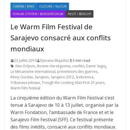
CINÉMA / KINO
CULTURE / KULTUR
FORUM CITOYEN / BÜRGERFORUM
RECIT / BERICHT
Le Warm Film Festival de
Sarajevo consacré aux conflits
mondiaux
23 juillet 2019
Djenana Mujadzic
3 min read
Alen Drljevic
,
Bosnie-Herzégovine
,
conflits
,
Damir Sagoj
,
Le Mécanisme international
,
préventions des guerres
,
Rémy Ourdan
,
Sarajevo
,
Sarajevo 2012
,
Srebrenica
,
Tribunaux pénaux
,
Trough the Looking Glas First 25 years
,
Warm Film festival
La cinquième édition du Warm Film Festival s’est
tenue à Sarajevo de 10 à 13 juillet, organisé par la
Warm Fondation, l’ambassade de France et et le
Sarajevo Film Festival (SFF). Ce festival présente
des films inédits, consacré aux conflits mondiaux.