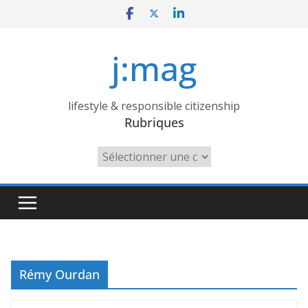
Skip
to
content
j:mag
lifestyle & responsible citizenship
Rubriques
Rubriques
Rémy Ourdan