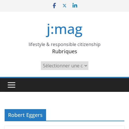
Skip
to
content
j:mag
lifestyle & responsible citizenship
Rubriques
Rubriques
Robert Eggers