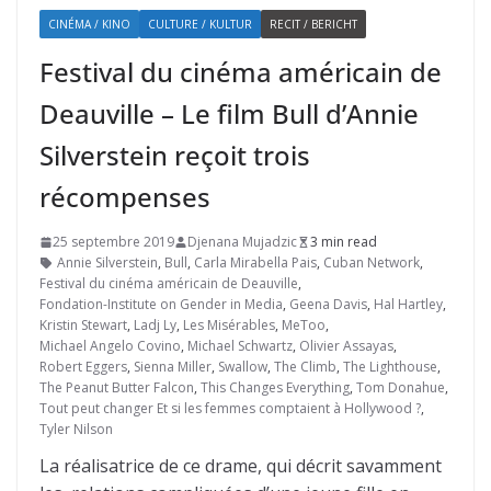
CINÉMA / KINO
CULTURE / KULTUR
RECIT / BERICHT
Festival du cinéma américain de
Deauville – Le film Bull d’Annie
Silverstein reçoit trois
récompenses
25 septembre 2019
Djenana Mujadzic
3 min read
Annie Silverstein
,
Bull
,
Carla Mirabella Pais
,
Cuban Network
,
Festival du cinéma américain de Deauville
,
Fondation-Institute on Gender in Media
,
Geena Davis
,
Hal Hartley
,
Kristin Stewart
,
Ladj Ly
,
Les Misérables
,
MeToo
,
Michael Angelo Covino
,
Michael Schwartz
,
Olivier Assayas
,
Robert Eggers
,
Sienna Miller
,
Swallow
,
The Climb
,
The Lighthouse
,
The Peanut Butter Falcon
,
This Changes Everything
,
Tom Donahue
,
Tout peut changer Et si les femmes comptaient à Hollywood ?
,
Tyler Nilson
La réalisatrice de ce drame, qui décrit savamment