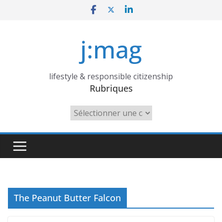
Skip
to
content
j:mag
lifestyle & responsible citizenship
Rubriques
Rubriques
The Peanut Butter Falcon