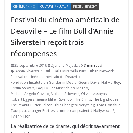
CINÉMA / KINO
CULTURE / KULTUR
RECIT / BERICHT
Festival du cinéma américain de
Deauville – Le film Bull d’Annie
Silverstein reçoit trois
récompenses
25 septembre 2019
Djenana Mujadzic
3 min read
Annie Silverstein
,
Bull
,
Carla Mirabella Pais
,
Cuban Network
,
Festival du cinéma américain de Deauville
,
Fondation-Institute on Gender in Media
,
Geena Davis
,
Hal Hartley
,
Kristin Stewart
,
Ladj Ly
,
Les Misérables
,
MeToo
,
Michael Angelo Covino
,
Michael Schwartz
,
Olivier Assayas
,
Robert Eggers
,
Sienna Miller
,
Swallow
,
The Climb
,
The Lighthouse
,
The Peanut Butter Falcon
,
This Changes Everything
,
Tom Donahue
,
Tout peut changer Et si les femmes comptaient à Hollywood ?
,
Tyler Nilson
La réalisatrice de ce drame, qui décrit savamment