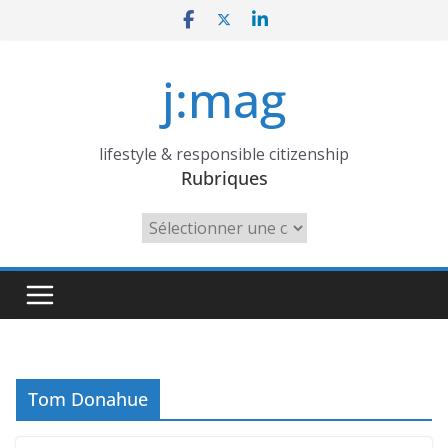
Skip
to
content
j:mag
lifestyle & responsible citizenship
Rubriques
Rubriques
Tom Donahue