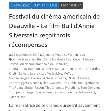
CINÉMA / KINO
CULTURE / KULTUR
RECIT / BERICHT
Festival du cinéma américain de
Deauville – Le film Bull d’Annie
Silverstein reçoit trois
récompenses
25 septembre 2019
Djenana Mujadzic
3 min read
Annie Silverstein
,
Bull
,
Carla Mirabella Pais
,
Cuban Network
,
Festival du cinéma américain de Deauville
,
Fondation-Institute on Gender in Media
,
Geena Davis
,
Hal Hartley
,
Kristin Stewart
,
Ladj Ly
,
Les Misérables
,
MeToo
,
Michael Angelo Covino
,
Michael Schwartz
,
Olivier Assayas
,
Robert Eggers
,
Sienna Miller
,
Swallow
,
The Climb
,
The Lighthouse
,
The Peanut Butter Falcon
,
This Changes Everything
,
Tom Donahue
,
Tout peut changer Et si les femmes comptaient à Hollywood ?
,
Tyler Nilson
La réalisatrice de ce drame, qui décrit savamment