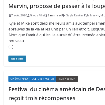
Marvin, propose de passer à la loup
7 août 2020
Firouz Pillet
3 min read
Gayle Rankin
,
Kyle Marvin
,
Mic
Kyle et Mike sont deux meilleurs amis aux tempéraments
épreuves de la vie et les unit par un lien étroit, jusqu’
Alors que l’amitié qui les lie aurait dû être irrémédi
nouveau.
(…)
Read More
CINÉMA / KINO
CULTURE / KULTUR
RECIT / BERICHT
Festival du cinéma américain de Deauv
reçoit trois récompenses