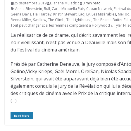
25 septembre 2019
Djenana Mujadzic
3 min read
Annie Silverstein
,
Bull
,
Carla Mirabella Pais
,
Cuban Network
,
Festival d
Geena Davis
,
Hal Hartley
,
Kristin Stewart
,
Ladj Ly
,
Les Misérables
,
MeToo
Sienna Miller
,
Swallow
,
The Climb
,
The Lighthouse
,
The Peanut Butter Fal
Tout peut changer Et si les femmes comptaient à Hollywood ?
,
Tyler Nils
La réalisatrice de ce drame, qui décrit savamment les re
noir vieillissant, n’est pas venue à Deauville mais son
du Festival du cinéma américain.
Présidé par Catherine Deneuve, le jury composé d’Anton
Golino,Vicky Krieps, Gaêl Morel, OrelSan, Nicolas Saada 
Silverstein, qui avait été auparavant déjà bien été accue
également conquis le jury de la Révélation qui lui a déc
des critiques de cinéma avec le Prix de la critique inter
(…)
Read More