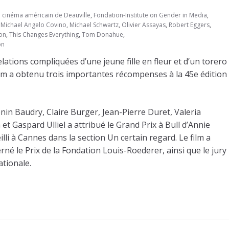
u cinéma américain de Deauville
,
Fondation-Institute on Gender in Media
,
,
Michael Angelo Covino
,
Michael Schwartz
,
Olivier Assayas
,
Robert Eggers
,
con
,
This Changes Everything
,
Tom Donahue
,
on
lations compliquées d’une jeune fille en fleur et d’un torero
 film a obtenu trois importantes récompenses à la 45e édition
in Baudry, Claire Burger, Jean-Pierre Duret, Valeria
et Gaspard Ulliel a attribué le Grand Prix à Bull d’Annie
illi à Cannes dans la section Un certain regard. Le film a
erné le Prix de la Fondation Louis-Roederer, ainsi que le jury
nationale.