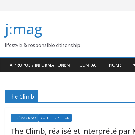
Skip
to
content
j:mag
lifestyle & responsible citizenship
À PROPOS / INFORMATIONEN
CONTACT
HOME
P
The Climb
CINÉMA / KINO
CULTURE / KULTUR
The Climb, réalisé et interprété par