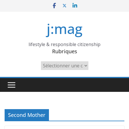
Skip
to
content
j:mag
lifestyle & responsible citizenship
Rubriques
Rubriques
Second Mother