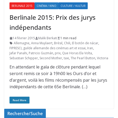
BERLINALE 2015
CINÉMA / KINO
CULTURE / KULTUR
Berlinale 2015: Prix des jurys
indépendants
14 février 2015
Malik Berkati
1 min read
Allemagne
,
Anna Muylaert
,
Brésil
,
Chili
,
El botón de nácar
,
FIPRESCI
,
guilde allemande des cinémas art et essai
,
Iran
,
Jafar Panahi
,
Patricio Guzmán
,
prix
,
Que Horas Ela Volta
,
Sebastian Schipper
,
Second Mother
,
taxi
,
The Pearl Button
,
Victoria
En attendant le gala de clôture pendant lequel
seront remis ce soir à 19h00 les Ours d’or et
d’argent, voilà les films récompensés par les jurys
indépendants de cette 65e Berlinale. (…)
Read More
Recherche/Suche