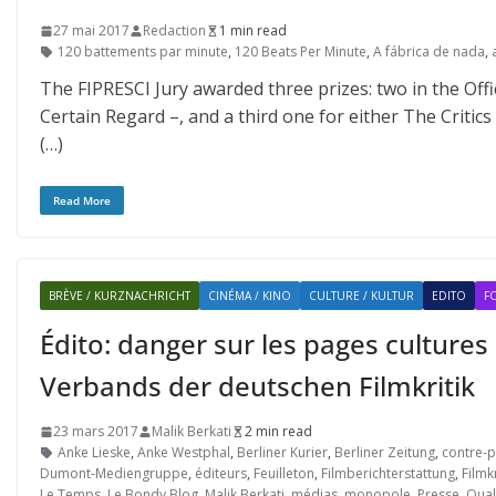
27 mai 2017
Redaction
1 min read
120 battements par minute
,
120 Beats Per Minute
,
A fábrica de nada
,
The FIPRESCI Jury awarded three prizes: two in the Offi
Certain Regard –, and a third one for either The Critics
(…)
Read More
BRÈVE / KURZNACHRICHT
CINÉMA / KINO
CULTURE / KULTUR
EDITO
F
Édito: danger sur les pages culture
Verbands der deutschen Filmkritik
23 mars 2017
Malik Berkati
2 min read
Anke Lieske
,
Anke Westphal
,
Berliner Kurier
,
Berliner Zeitung
,
contre-
Dumont-Mediengruppe
,
éditeurs
,
Feuilleton
,
Filmberichterstattung
,
Filmkr
Le Temps. Le Bondy Blog
,
Malik Berkati
,
médias
,
monopole
,
Presse
,
Qual