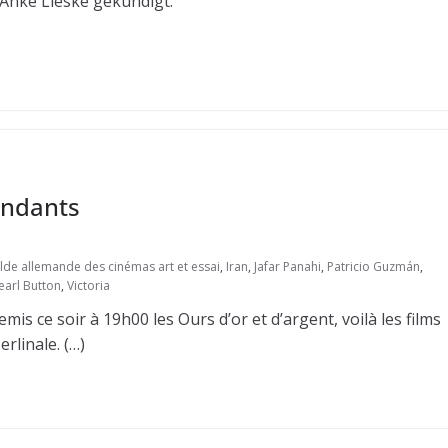
Anke Lieske gekündigt.
endants
ilde allemande des cinémas art et essai
,
Iran
,
Jafar Panahi
,
Patricio Guzmán
,
earl Button
,
Victoria
mis ce soir à 19h00 les Ours d’or et d’argent, voilà les films
rlinale. (…)