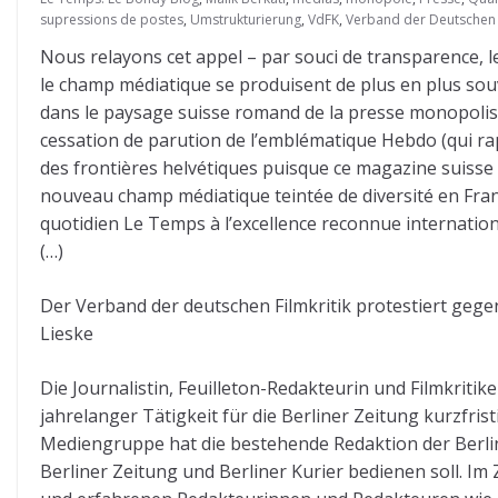
supressions de postes
,
Umstrukturierung
,
VdFK
,
Verband der Deutschen F
Nous relayons cet appel – par souci de transparence, le
le champ médiatique se produisent de plus en plus sou
dans le paysage suisse romand de la presse monopolisti
cessation de parution de l’emblématique Hebdo (qui rap
des frontières helvétiques puisque ce magazine suisse 
nouveau champ médiatique teintée de diversité en Franc
quotidien Le Temps à l’excellence reconnue internatio
(…)
Der Verband der deutschen Filmkritik protestiert gege
Lieske
Die Journalistin, Feuilleton-Redakteurin und Filmkrit
jahrelanger Tätigkeit für die Berliner Zeitung kurzfri
Mediengruppe hat die bestehende Redaktion der Berline
Berliner Zeitung und Berliner Kurier bedienen soll. I