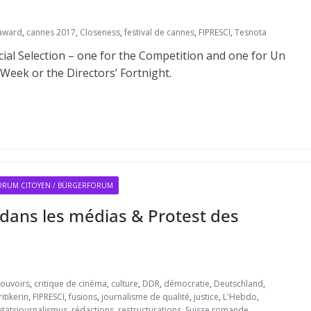
award
,
cannes 2017
,
Closeness
,
festival de cannes
,
FIPRESCI
,
Tesnota
cial Selection – one for the Competition and one for Un
 Week or the Directors’ Fortnight.
ORUM CITOYEN / BÜRGERFORUM
s dans les médias & Protest des
pouvoirs
,
critique de cinéma
,
culture
,
DDR
,
démocratie
,
Deutschland
,
itikerin
,
FIPRESCI
,
fusions
,
journalisme de qualité
,
justice
,
L'Hebdo
,
itätsjournalismus
,
rédactions
,
restructurations
,
Suisse romande
,