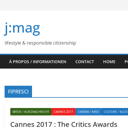
Skip
to
content
j:mag
lifestyle & responsible citizenship
À PROPOS / INFORMATIONEN
CONTACT
HOME
P
FIPRESCI
BRÈVE / KURZNACHRICHT
CANNES 2017
CINÉMA / KINO
CULTURE / KULT
Cannes 2017 : The Critics Awards