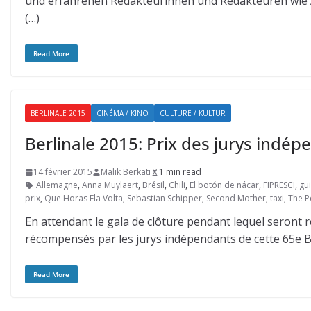
und erfahrenen Redakteurinnen und Redakteuren wie 
(…)
Read More
BERLINALE 2015
CINÉMA / KINO
CULTURE / KULTUR
Berlinale 2015: Prix des jurys indép
14 février 2015
Malik Berkati
1 min read
Allemagne
,
Anna Muylaert
,
Brésil
,
Chili
,
El botón de nácar
,
FIPRESCI
,
gu
prix
,
Que Horas Ela Volta
,
Sebastian Schipper
,
Second Mother
,
taxi
,
The P
En attendant le gala de clôture pendant lequel seront re
récompensés par les jurys indépendants de cette 65e Be
Read More