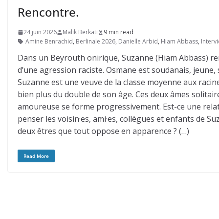
Rencontre.
24 juin 2026
Malik Berkati
9 min read
Amine Benrachid
,
Berlinale 2026
,
Danielle Arbid
,
Hiam Abbass
,
Interv
Dans un Beyrouth onirique, Suzanne (Hiam Abbass) re
d’une agression raciste. Osmane est soudanais, jeune, s
Suzanne est une veuve de la classe moyenne aux racine
bien plus du double de son âge. Ces deux âmes solitaire
amoureuse se forme progressivement. Est-ce une rela
penser les voisin·es, ami·es, collègues et enfants de S
deux êtres que tout oppose en apparence ? (…)
Read More