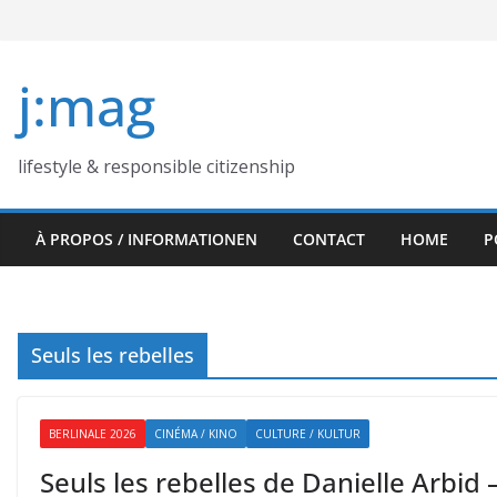
Skip
to
content
j:mag
lifestyle & responsible citizenship
À PROPOS / INFORMATIONEN
CONTACT
HOME
P
Seuls les rebelles
BERLINALE 2026
CINÉMA / KINO
CULTURE / KULTUR
Seuls les rebelles de Danielle Arbi