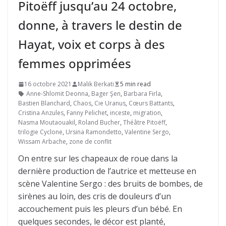
Pitoëff jusqu’au 24 octobre,
donne, à travers le destin de
Hayat, voix et corps à des
femmes opprimées
16 octobre 2021
Malik Berkati
5 min read
Anne-Shlomit Deonna
,
Bager Şen
,
Barbara Firla
,
Bastien Blanchard
,
Chaos
,
Cie Uranus
,
Cœurs Battants
,
Cristina Anzules
,
Fanny Pelichet
,
inceste
,
migration
,
Nasma Moutaouakil
,
Roland Bucher
,
Théâtre Pitoëff
,
trilogie Cyclone
,
Ursina Ramondetto
,
Valentine Sergo
,
Wissam Arbache
,
zone de conflit
On entre sur les chapeaux de roue dans la
dernière production de l’autrice et metteuse en
scène Valentine Sergo : des bruits de bombes, de
sirènes au loin, des cris de douleurs d’un
accouchement puis les pleurs d’un bébé. En
quelques secondes, le décor est planté,