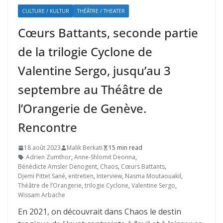
CULTURE / KULTUR
THÉÂTRE / THEATER
Cœurs Battants, seconde partie
de la trilogie Cyclone de
Valentine Sergo, jusqu’au 3
septembre au Théâtre de
l’Orangerie de Genève.
Rencontre
18 août 2023
Malik Berkati
15 min read
Adrien Zumthor
,
Anne-Shlomit Deonna
,
Bénédicte Amsler Denogent
,
Chaos
,
Cœurs Battants
,
Djemi Pittet Sané
,
entretien
,
Interview
,
Nasma Moutaouakil
,
Théâtre de l’Orangerie
,
trilogie Cyclone
,
Valentine Sergo
,
Wissam Arbache
En 2021, on découvrait dans Chaos le destin