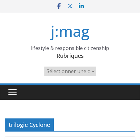
Skip
to
content
j:mag
lifestyle & responsible citizenship
Rubriques
Rubriques
trilogie Cyclone