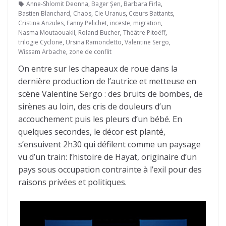
Anne-Shlomit Deonna
,
Bager Şen
,
Barbara Firla
,
Bastien Blanchard
,
Chaos
,
Cie Uranus
,
Cœurs Battants
,
Cristina Anzules
,
Fanny Pelichet
,
inceste
,
migration
,
Nasma Moutaouakil
,
Roland Bucher
,
Théâtre Pitoëff
,
trilogie Cyclone
,
Ursina Ramondetto
,
Valentine Sergo
,
Wissam Arbache
,
zone de conflit
On entre sur les chapeaux de roue dans la
dernière production de l’autrice et metteuse en
scène Valentine Sergo : des bruits de bombes, de
sirènes au loin, des cris de douleurs d’un
accouchement puis les pleurs d’un bébé. En
quelques secondes, le décor est planté,
s’ensuivent 2h30 qui défilent comme un paysage
vu d’un train: l’histoire de Hayat, originaire d’un
pays sous occupation contrainte à l’exil pour des
raisons privées et politiques.