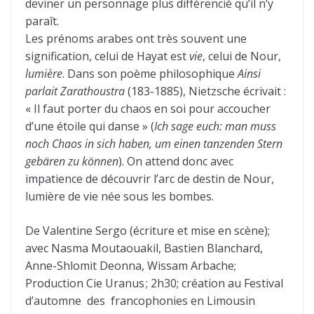
deviner un personnage plus différencié qu’il n’y
paraît.
Les prénoms arabes ont très souvent une
signification, celui de Hayat est
vie
, celui de Nour,
lumière
. Dans son poème philosophique
Ainsi
parlait Zarathoustra
(183-1885), Nietzsche écrivait :
« Il faut porter du chaos en soi pour accoucher
d’une étoile qui danse » (
Ich sage euch: man muss
noch Chaos in sich haben, um einen tanzenden Stern
gebären zu können
). On attend donc avec
impatience de découvrir l’arc de destin de Nour,
lumière de vie née sous les bombes.
De Valentine Sergo (écriture et mise en scène);
avec Nasma Moutaouakil, Bastien Blanchard,
Anne-Shlomit Deonna, Wissam Arbache;
Production Cie Uranus ; 2h30; création au Festival
d’automne des francophonies en Limousin