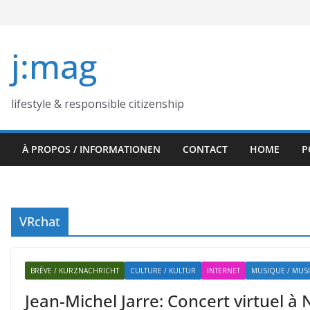
Skip
to
content
j:mag
lifestyle & responsible citizenship
À PROPOS / INFORMATIONEN
CONTACT
HOME
P
VRchat
BRÈVE / KURZNACHRICHT
CULTURE / KULTUR
INTERNET
MUSIQUE / MUSI
Jean-Michel Jarre: Concert virtuel à