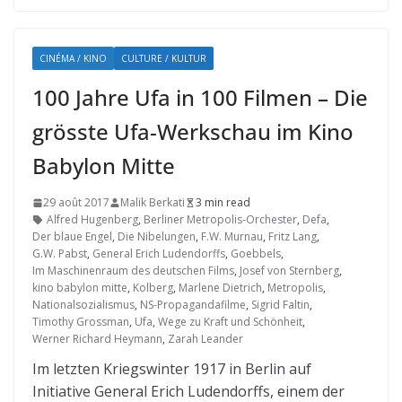
CINÉMA / KINO
CULTURE / KULTUR
100 Jahre Ufa in 100 Filmen – Die
grösste Ufa-Werkschau im Kino
Babylon Mitte
29 août 2017
Malik Berkati
3 min read
Alfred Hugenberg
,
Berliner Metropolis-Orchester
,
Defa
,
Der blaue Engel
,
Die Nibelungen
,
F.W. Murnau
,
Fritz Lang
,
G.W. Pabst
,
General Erich Ludendorffs
,
Goebbels
,
Im Maschinenraum des deutschen Films
,
Josef von Sternberg
,
kino babylon mitte
,
Kolberg
,
Marlene Dietrich
,
Metropolis
,
Nationalsozialismus
,
NS-Propagandafilme
,
Sigrid Faltin
,
Timothy Grossman
,
Ufa
,
Wege zu Kraft und Schönheit
,
Werner Richard Heymann
,
Zarah Leander
Im letzten Kriegswinter 1917 in Berlin auf
Initiative General Erich Ludendorffs, einem der