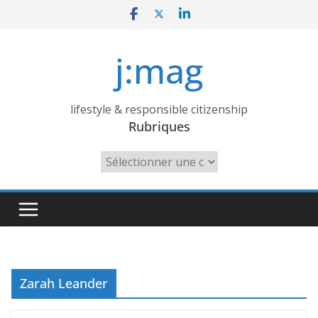
Skip
to
content
j:mag
lifestyle & responsible citizenship
Rubriques
Rubriques
Zarah Leander