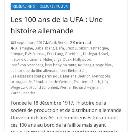
CINÉMA / KINO
CULTURE / KULTUR
Les 100 ans de la UFA : Une
histoire allemande
3 septembre 2017
Malik Berkati
9 min read
Allemagne
,
Babelsberg
,
Defa
,
Ernst Lubitsch
,
esthétique
,
éthique
,
F.W. Murnau
,
Fritz Lang
,
Goebbels
,
Hildegard Knef
,
histoire du cinéma
,
Hitlerjunge Quex
,
Hollywood
,
Josef von Sternberg
,
kino babylon mitte
,
Kolberg
,
L'ange bleu
,
La fabrique du film allemand
,
Leni Riefenstahl
,
Les assassins sont parmi nous
,
Marlene Dietrich
,
Metropolis
,
propagande
,
République de Weimar
,
Troisième Reich
,
Ufa
,
Wege zu Kraft und Schönheit
,
Werner Richard Heymann
,
Zarah Leander
Fondée le 18 décembre 1917, l’histoire de la
société de production et de distribution allemande
Universum Films AG, de nombreuses fois durant
ces 100 ans au bord de la faillite mais ayant