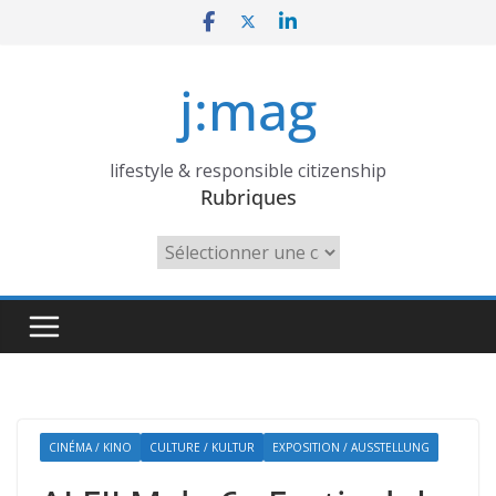
Skip
to
content
j:mag
lifestyle & responsible citizenship
Rubriques
Rubriques
CINÉMA / KINO
CULTURE / KULTUR
EXPOSITION / AUSSTELLUNG