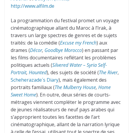
http://www.alfilm.de
La programmation du festival promet un voyage
cinématographique allant du Maroc à l’Irak, à
travers un large spectres de genres et de sujets
traités: de la comédie (
Excuse my French
) aux
drames (
Décor
,
Goodbye Morocco
) en passant par
les films documentaires reflétant les problèmes
politiques actuels (
Silvered Water – Syria Self-
Portrait
,
Haunted
), des sujets de société (
The River
,
Scheherazade´s Diary
), mais également des
portraits familiaux (
The Mulberry House
,
Home
Sweet Home
). En outre, deux séries de courts-
métrages viennent compléter le programme avec
de jeunes réalisateurs de neuf pays arabes qui
s’approprient toutes les facettes de l’art
cinématographique, allant de la narration lyrique
à celle de l’essai, utilisant tout le spectre de ses