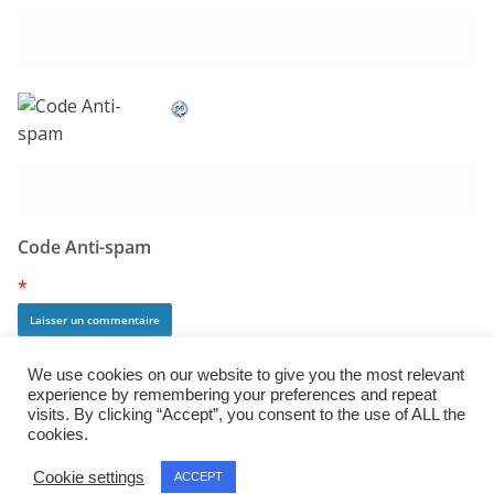
Code Anti-spam
*
We use cookies on our website to give you the most relevant
experience by remembering your preferences and repeat
visits. By clicking “Accept”, you consent to the use of ALL the
cookies.
Copyright © 2026
j:mag
. All rights reserved.
Cookie settings
ACCEPT
Theme:
ColorMag Pro
by ThemeGrill. Powered by
WordPress
.