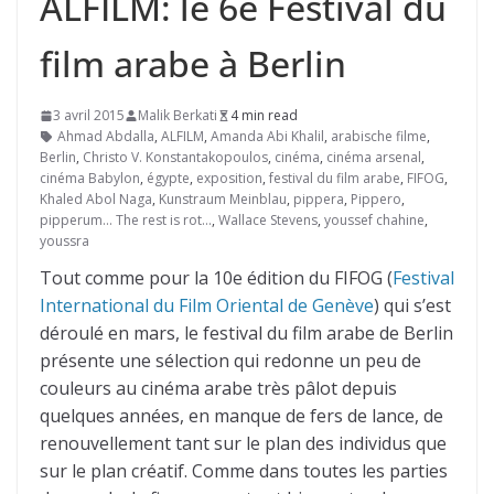
ALFILM: le 6e Festival du
film arabe à Berlin
3 avril 2015
Malik Berkati
4 min read
Ahmad Abdalla
,
ALFILM
,
Amanda Abi Khalil
,
arabische filme
,
Berlin
,
Christo V. Konstantakopoulos
,
cinéma
,
cinéma arsenal
,
cinéma Babylon
,
égypte
,
exposition
,
festival du film arabe
,
FIFOG
,
Khaled Abol Naga
,
Kunstraum Meinblau
,
pippera
,
Pippero
,
pipperum... The rest is rot...
,
Wallace Stevens
,
youssef chahine
,
youssra
Tout comme pour la 10e édition du FIFOG (
Festival
International du Film Oriental de Genève
) qui s’est
déroulé en mars, le festival du film arabe de Berlin
présente une sélection qui redonne un peu de
couleurs au cinéma arabe très pâlot depuis
quelques années, en manque de fers de lance, de
renouvellement tant sur le plan des individus que
sur le plan créatif. Comme dans toutes les parties