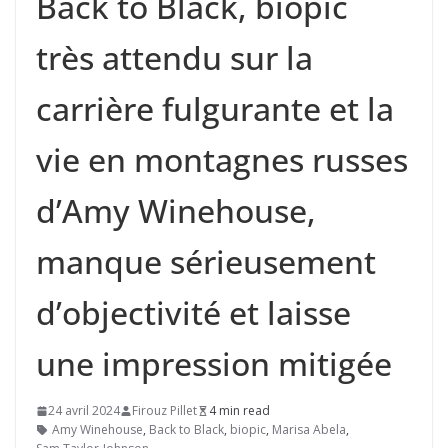
Back to Black, biopic
très attendu sur la
carrière fulgurante et la
vie en montagnes russes
d’Amy Winehouse,
manque sérieusement
d’objectivité et laisse
une impression mitigée
24 avril 2024
Firouz Pillet
4 min read
Amy Winehouse
,
Back to Black
,
biopic
,
Marisa Abela
,