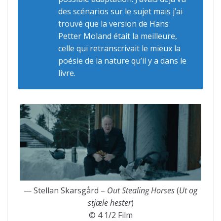
des scénarios sur le sujet mais j’ai
trouvé que la version de Hans
Petter Moland était la meilleure,
celle qui retranscrivait le mieux la
poésie de la nature qu’il y a dans le
livre.
— Stellan Skarsgård –
Out Stealing Horses
(
Ut og
stjæle hester
)
© 4 1/2 Film