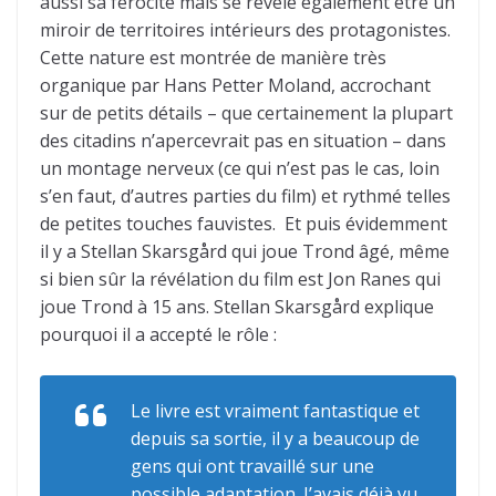
aussi sa férocité mais se révèle également être un
miroir de territoires intérieurs des protagonistes.
Cette nature est montrée de manière très
organique par Hans Petter Moland, accrochant
sur de petits détails – que certainement la plupart
des citadins n’apercevrait pas en situation – dans
un montage nerveux (ce qui n’est pas le cas, loin
s’en faut, d’autres parties du film) et rythmé telles
de petites touches fauvistes. Et puis évidemment
il y a Stellan Skarsgård qui joue Trond âgé, même
si bien sûr la révélation du film est Jon Ranes qui
joue Trond à 15 ans. Stellan Skarsgård explique
pourquoi il a accepté le rôle :
Le livre est vraiment fantastique et
depuis sa sortie, il y a beaucoup de
gens qui ont travaillé sur une
possible adaptation. J’avais déjà vu