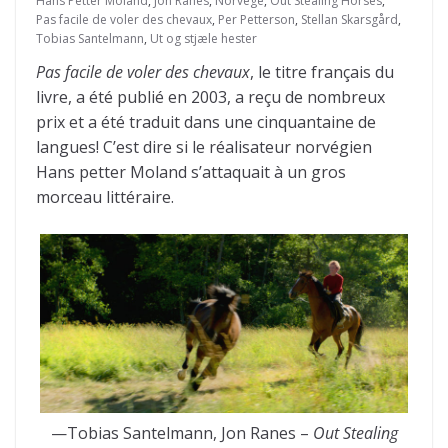
Hans Petter Moland
,
Jon Ranes
,
Norvège
,
Out Stealing Horses
,
Pas facile de voler des chevaux
,
Per Petterson
,
Stellan Skarsgård
,
Tobias Santelmann
,
Ut og stjæle hester
Pas facile de voler des chevaux
, le titre français du
livre, a été publié en 2003, a reçu de nombreux
prix et a été traduit dans une cinquantaine de
langues! C’est dire si le réalisateur norvégien
Hans petter Moland s’attaquait à un gros
morceau littéraire.
—Tobias Santelmann, Jon Ranes –
Out Stealing