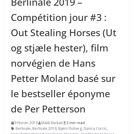
Berlinale 2019 –
Compétition jour #3 :
Out Stealing Horses (Ut
og stjæle hester), film
norvégien de Hans
Petter Moland basé sur
le bestseller éponyme
de Per Petterson
9 février 2019
Malik Berkati
3 min read
Berlinale
,
Berlinale 2019
,
Bjørn Floberg
,
Danica Curcic
,