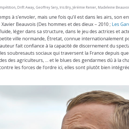
mpétition
,
Drift Away
,
Geoffrey Sery
,
Iris Bry
,
Jérémie Renier
,
Madeleine Beauvoi
mps à s’envoler, mais une fois qu’il est dans les airs, son e
de Xavier Beauvois (Des hommes et des dieux – 2010 ;
Les Gar
fluide, léger dans sa structure, dans le jeu des actrices et a
etite ville normande, Étretat, connue internationalement pou
, l’auteur fait confiance à la capacité de discernement du spe
 les soubresauts sociaux qui traversent la France depuis que
icides des agriculteurs, … et le blues des gendarmes dû à la c
 contre les forces de l’ordre ici, elles sont plutôt bien inté