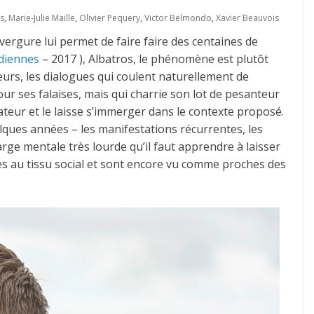
s
,
Marie-Julie Maille
,
Olivier Pequery
,
Victor Belmondo
,
Xavier Beauvois
nvergure lui permet de faire faire des centaines de
diennes
– 2017 ), Albatros, le phénomène est plutôt
cteurs, les dialogues qui coulent naturellement de
r ses falaises, mais qui charrie son lot de pesanteur
ctateur et le laisse s’immerger dans le contexte proposé.
lques années – les manifestations récurrentes, les
harge mentale très lourde qu’il faut apprendre à laisser
grées au tissu social et sont encore vu comme proches des