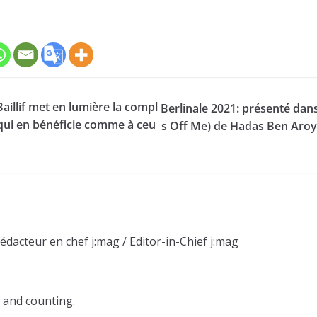
aillif met en lumière la compl
Berlinale 2021: présenté dan
x qui en bénéficie comme à ceu
s Off Me) de Hadas Ben Aroya
Rédacteur en chef j:mag / Editor-in-Chief j:mag
 and counting.