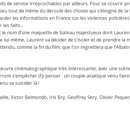
faits de service irréprochables par ailleurs. Pour se couvri
 peu tout de même du déroulé des choses qui s’éloigne de la f
arder les informations en France sur les violences policières 
r les faits…
t le nom d’une maquette de bateau majestueux dont Laurent h
e lui-même, Laurent va décider de s’isoler et de prendre la
tendu, comme la fin du film, que l’on regrettera que l’Albat
œuvre cinématographique très intéressante, avec une scène 
ourront s’empêcher d’y penser : un couple asiatique venu fai
nu se suicider là !
aille, Victor Belmondo, Iris Bry, Geoffrey Sery, Olivier Pequ