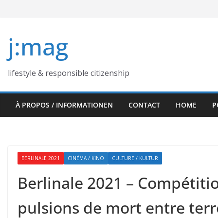
Skip
to
content
j:mag
lifestyle & responsible citizenship
À PROPOS / INFORMATIONEN
CONTACT
HOME
P
BERLINALE 2021
CINÉMA / KINO
CULTURE / KULTUR
Berlinale 2021 – Compétitio
pulsions de mort entre terr