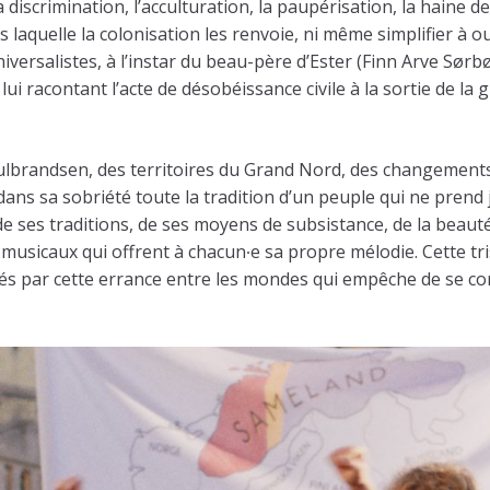
la discrimination, l’acculturation, la paupérisation, la haine d
s laquelle la colonisation les renvoie, ni même simplifier à 
ersalistes, à l’instar du beau-père d’Ester (Finn Arve Sørbøe
 racontant l’acte de désobéissance civile à la sortie de la
randsen, des territoires du Grand Nord, des changements de
ns sa sobriété toute la tradition d’un peuple qui ne prend j
de ses traditions, de ses moyens de subsistance, de la beauté
 musicaux qui offrent à chacun∙e sa propre mélodie. Cette tri
és par cette errance entre les mondes qui empêche de se con