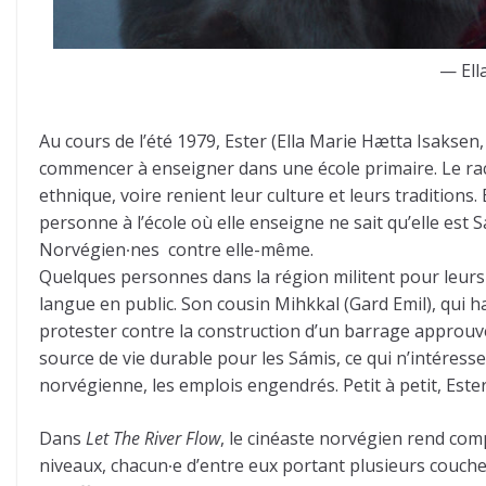
— Ell
Au cours de l’été 1979, Ester (Ella Marie Hætta Isaksen
commencer à enseigner dans une école primaire. Le rac
ethnique, voire renient leur culture et leurs traditions.
personne à l’école où elle enseigne ne sait qu’elle est 
Norvégien∙nes contre elle-même.
Quelques personnes dans la région militent pour leurs 
langue en public. Son cousin Mihkkal (Gard Emil), qui ha
protester contre la construction d’un barrage approuvé
source de vie durable pour les Sámis, ce qui n’intéress
norvégienne, les emplois engendrés. Petit à petit, Este
Dans
Let The River Flow
, le cinéaste norvégien rend com
niveaux, chacun∙e d’entre eux portant plusieurs couches 