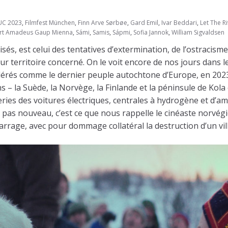
UC 2023
,
Filmfest München
,
Finn Arve Sørbøe
,
Gard Emil
,
Ivar Beddari
,
Let The R
rt Amadeus Gaup Mienna
,
Sámi
,
Samis
,
Sápmi
,
Sofia Jannok
,
William Sigvaldsen
és, est celui des tentatives d’extermination, de l’ostracisme
r territoire concerné. On le voit encore de nos jours dans l
idérés comme le dernier peuple autochtone d’Europe, en 2023,
ns – la Suède, la Norvège, la Finlande et la péninsule de Kola
teries des voitures électriques, centrales à hydrogène et d
 pas nouveau, c’est ce que nous rappelle le cinéaste norvégie
rrage, avec pour dommage collatéral la destruction d’un vill