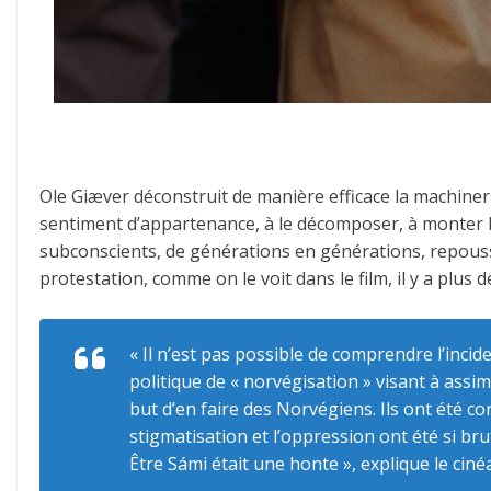
Ole Giæver déconstruit de manière efficace la machineri
sentiment d’appartenance, à le décomposer, à monter les 
subconscients, de générations en générations, repoussa
protestation, comme on le voit dans le film, il y a plus 
« Il n’est pas possible de comprendre l’inci
politique de « norvégisation » visant à assi
but d’en faire des Norvégiens. Ils ont été c
stigmatisation et l’oppression ont été si b
Être Sámi était une honte », explique le ciné