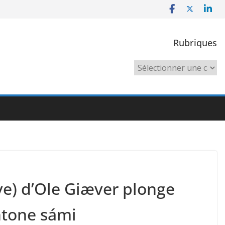
Rubriques
Rubriques
eve) d’Ole Giæver plonge
htone sámi