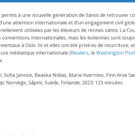
 permis à une nouvelle génération de Sámis de retrouver confi
, d’une attention internationale et d’un engagement civil gl
ionnellement utilisées par les éleveurs de rennes sámis. La
s conventions internationales, mais les éoliennes sont toujour
ntaux à Oslo. Ils et elles ont été privé∙es de nourriture, e
ture médiatique internationale (
Reuters
, le
Washington Pos
x.
, Sofia Jannok, Beaska Niillas, Marie Kvernmo, Finn Arve Sø
p; Norvège, S
á
pmi, Suède, Finlande; 2023; 123 minutes.