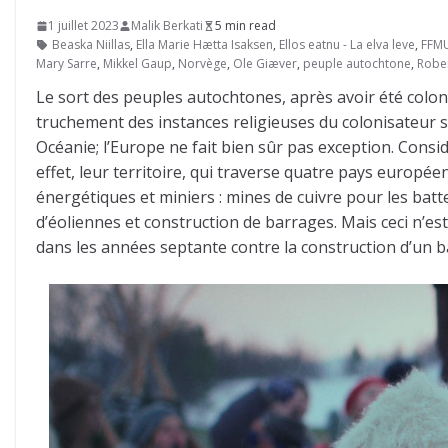
1 juillet 2023
Malik Berkati
5 min read
Beaska Niillas
,
Ella Marie Hætta Isaksen
,
Ellos eatnu - La elva leve
,
FFM
Mary Sarre
,
Mikkel Gaup
,
Norvège
,
Ole Giæver
,
peuple autochtone
,
Robe
Le sort des peuples autochtones, après avoir été colonis
truchement des instances religieuses du colonisateur su
Océanie; l’Europe ne fait bien sûr pas exception. Cons
effet, leur territoire, qui traverse quatre pays europée
énergétiques et miniers : mines de cuivre pour les bat
d’éoliennes et construction de barrages. Mais ceci n’est
dans les années septante contre la construction d’un ba