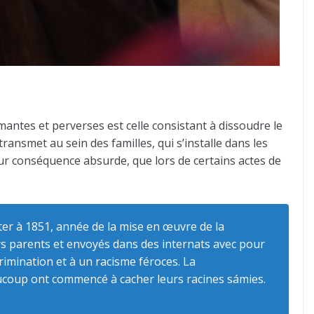
antes et perverses est celle consistant à dissoudre le
ransmet au sein des familles, qui s’installe dans les
our conséquence absurde, que lors de certains actes de
nter à 1851, année de la mise en œuvre de la
urs parents et envoyés dans des internats avec pour
crimination et à un racisme féroces. La
eaucoup ont commencé à cacher leurs racines sámies.