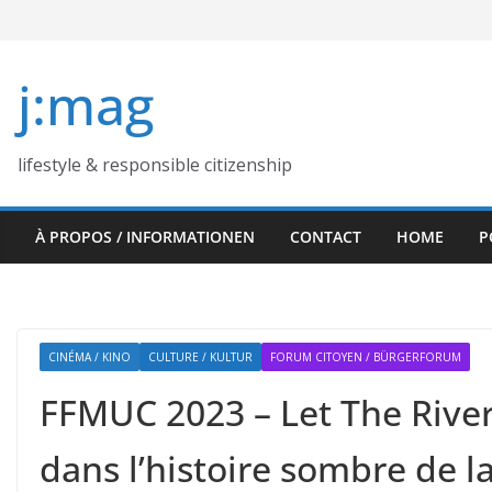
Skip
to
content
j:mag
lifestyle & responsible citizenship
À PROPOS / INFORMATIONEN
CONTACT
HOME
P
CINÉMA / KINO
CULTURE / KULTUR
FORUM CITOYEN / BÜRGERFORUM
FFMUC 2023 – Let The River 
dans l’histoire sombre de 