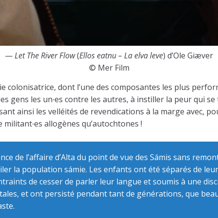
—
Let The River Flow
(
Ellos eatnu – La elva leve
) d’Ole Giæver
© Mer Film
e colonisatrice, dont l’une des composantes les plus perform
gens les un∙es contre les autres, à instiller la peur qui se t
nt ainsi les velléités de revendications à la marge avec, p
de militant∙es allogènes qu’autochtones !
dence de l’affaire d’Alta du point de vue des Sámis sans remo
miler la population sámie. Les enfants ont été séparés de le
ontraints de cesser de parler leur langue et soumis à une dis
rutales, et ont persisté pendant tant de générations, que b
aste.