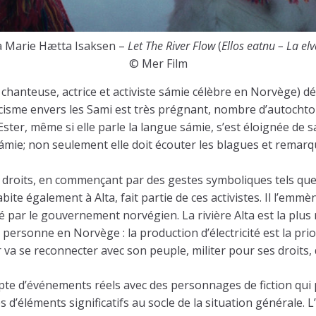
a Marie Hætta Isaksen –
Let The River Flow
(
Ellos eatnu – La elv
© Mer Film
, chanteuse, actrice et activiste sámie célèbre en Norvège) 
isme envers les Sami est très prégnant, nombre d’autochton
 Ester, même si elle parle la langue sámie, s’est éloignée de s
Sámie; non seulement elle doit écouter les blagues et remarqu
droits, en commençant par des gestes symboliques tels que so
bite également à Alta, fait partie de ces activistes. Il l’emm
 par le gouvernement norvégien. La rivière Alta est la plus 
e personne en Norvège : la production d’électricité est la pr
r va se reconnecter avec son peuple, militer pour ses droits
pte d’événements réels avec des personnages de fiction qui
d’éléments significatifs au socle de la situation générale. L