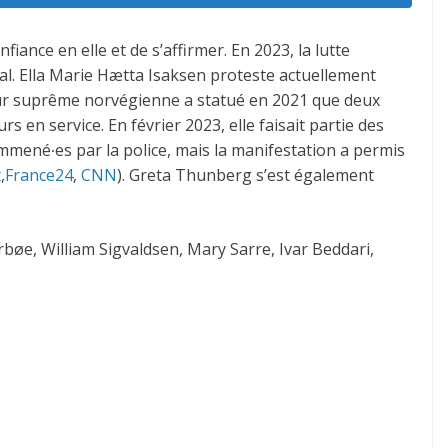
ance en elle et de s’affirmer. En 2023, la lutte
obal. Ella Marie Hætta Isaksen proteste actuellement
 Cour suprême norvégienne a statué en 2021 que deux
s en service. En février 2023, elle faisait partie des
mmené∙es par la police, mais la manifestation a permis
t
,
France24
,
CNN
). Greta Thunberg s’est également
rbøe, William Sigvaldsen, Mary Sarre, Ivar Beddari,