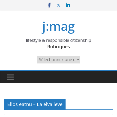
Skip
to
content
j:mag
lifestyle & responsible citizenship
Rubriques
Rubriques
Ellos eatnu – La elva leve