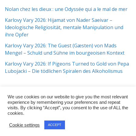
Nolan chez les dieux : une Odyssée qui a le mal de mer
Karlovy Vary 2026: Hijamat von Nader Saeivar​​ –
Ideologische Religiosität, mentale Manipulation und
ihre Opfer
Karlovy Vary 2026: The Guest (Gæsten) von Mads
Mengel – Schuld und Sühne im bourgeoisen Kontext
Karlovy Vary 2026: If Pigeons Turned to Gold von Pepa
Lubojacki – Die tödlichen Spiralen des Alkoholismus
We use cookies on our website to give you the most relevant
experience by remembering your preferences and repeat
visits. By clicking “Accept”, you consent to the use of ALL the
cookies.
Copyright © 2026
j:mag
. All rights reserved.
Cookie settings
ACCEPT
Theme:
ColorMag Pro
by ThemeGrill. Powered by
WordPress
.