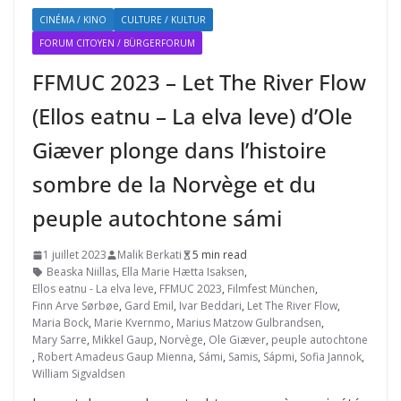
CINÉMA / KINO
CULTURE / KULTUR
FORUM CITOYEN / BÜRGERFORUM
FFMUC 2023 – Let The River Flow
(Ellos eatnu – La elva leve) d’Ole
Giæver plonge dans l’histoire
sombre de la Norvège et du
peuple autochtone sámi
1 juillet 2023
Malik Berkati
5 min read
Beaska Niillas
,
Ella Marie Hætta Isaksen
,
Ellos eatnu - La elva leve
,
FFMUC 2023
,
Filmfest München
,
Finn Arve Sørbøe
,
Gard Emil
,
Ivar Beddari
,
Let The River Flow
,
Maria Bock
,
Marie Kvernmo
,
Marius Matzow Gulbrandsen
,
Mary Sarre
,
Mikkel Gaup
,
Norvège
,
Ole Giæver
,
peuple autochtone
,
Robert Amadeus Gaup Mienna
,
Sámi
,
Samis
,
Sápmi
,
Sofia Jannok
,
William Sigvaldsen