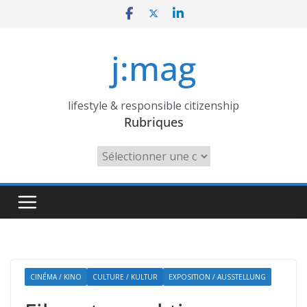
Skip
to
content
j:mag
lifestyle & responsible citizenship
Rubriques
Rubriques
CINÉMA / KINO
CULTURE / KULTUR
EXPOSITION / AUSSTELLUNG