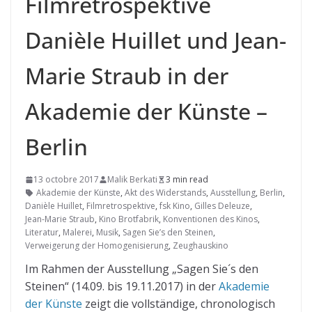
Filmretrospektive
Danièle Huillet und Jean-
Marie Straub in der
Akademie der Künste –
Berlin
13 octobre 2017
Malik Berkati
3 min read
Akademie der Künste
,
Akt des Widerstands
,
Ausstellung
,
Berlin
,
Danièle Huillet
,
Filmretrospektive
,
fsk Kino
,
Gilles Deleuze
,
Jean-Marie Straub
,
Kino Brotfabrik
,
Konventionen des Kinos
,
Literatur
,
Malerei
,
Musik
,
Sagen Sie’s den Steinen
,
Verweigerung der Homogenisierung
,
Zeughauskino
Im Rahmen der Ausstellung „Sagen Sie´s den
Steinen“ (14.09. bis 19.11.2017) in der
Akademie
der Künste
zeigt die vollständige, chronologisch