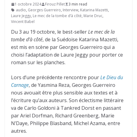
1 octobre 2024
Firouz Pillet
3 min read
audio
,
Georges Guerreiro
,
Interview
,
Katarina Mazetti
,
Laure Jeggy
,
Le mec de la tombe d’à côté
,
Marie Druc
,
Vincent Babel
Du 3 au 19 octobre, le best-seller
Le mec de la
tombe d’à côté
, de la Suédoise Katarina Mazetti,
est mis en scène par Georges Guerreiro qui a
choisi l’adaptation de Laure Jeggy pour porter ce
roman sur les planches.
Lors d’une précédente rencontre pour
Le Dieu du
Carnage
, de Yasmina Reza, Georges Guerreiro
nous avouait être plus sensible aux textes et à
l’écriture qu’aux auteurs. Son éclectisme littéraire
va de Carlo Goldoni à Tankred Dorst en passant
par Ariel Dorfman, Richard Greenberg, Marie
N’Daye, Philippe Blasband, Michel Azama, entre
autres.