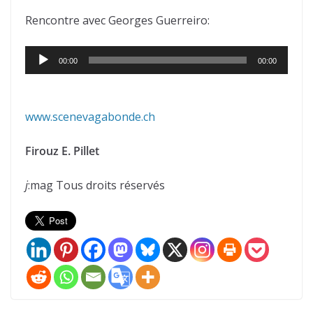
Rencontre avec Georges Guerreiro:
Lecteur
00:00
00:00
audio
www.scenevagabonde.ch
Firouz E. Pillet
j
:mag Tous droits réservés