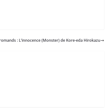
ou
diminuer
le
volume.
 romands : L’innocence (Monster) de Kore-eda Hirokazu