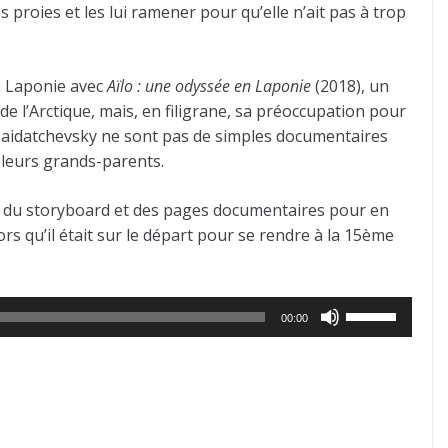
proies et les lui ramener pour qu’elle n’ait pas à trop
en Laponie avec
Aïlo : une odyssée en Laponie
(2018), un
 de l’Arctique, mais, en filigrane, sa préoccupation pour
e Maidatchevsky ne sont pas de simples documentaires
 leurs grands-parents.
its du storyboard et des pages documentaires pour en
ors qu’il était sur le départ pour se rendre à la 15ème
Utilisez
00:00
les
flèches
haut/bas
pour
augmenter