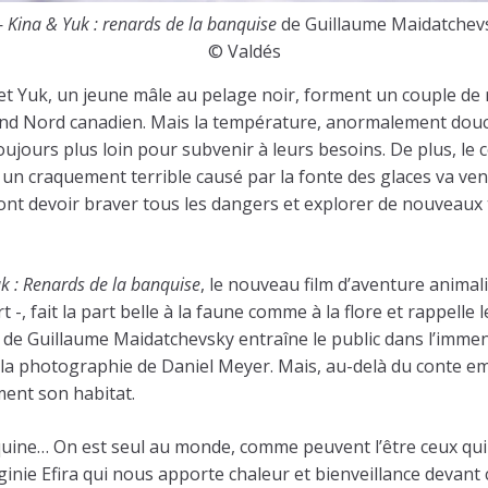
—
Kina & Yuk : renards de la banquise
de Guillaume Maidatchev
© Valdés
t Yuk, un jeune mâle au pelage noir, forment un couple de r
rand Nord canadien. Mais la température, anormalement douce,
toujours plus loin pour subvenir à leurs besoins. De plus, le 
n, un craquement terrible causé par la fonte des glaces va v
vont devoir braver tous les dangers et explorer de nouveaux 
k : Renards de la banquise
, le nouveau film d’aventure animal
, fait la part belle à la faune comme à la flore et rappelle l
éra de Guillaume Maidatchevsky entraîne le public dans l’imm
a photographie de Daniel Meyer. Mais, au-delà du conte empli
ement son habitat.
uine… On est seul au monde, comme peuvent l’être ceux qui s’
ginie Efira qui nous apporte chaleur et bienveillance devant