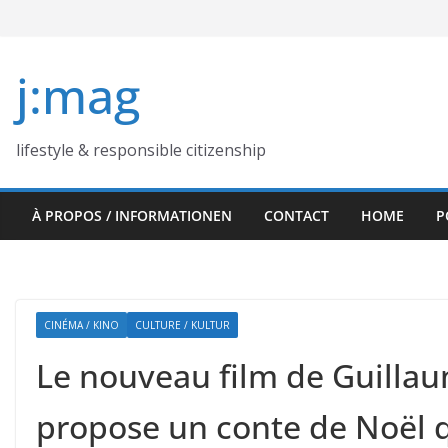
Skip
to
content
j:mag
lifestyle & responsible citizenship
À PROPOS / INFORMATIONEN
CONTACT
HOME
P
CINÉMA / KINO
CULTURE / KULTUR
Le nouveau film de Guillau
propose un conte de Noël qu