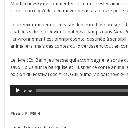
Maidatchevsky de commenter : « Le mâle est vraiment pré
sortir, parce qu’elle a en moyenne neuf à douze petits 
Le premier métier du cinéaste demeure bien présent dan
chat des villes qui devient chat des champs dans
Mon cha
l’environnement est omniprésente, destinée à sensibili
animaliers, mais des contes qui divertissent tout en c
Le livre (Ed. Belin Jeunesse) qui accompagne la sortie
savoir plus sur la banquise et illustrer ce conte animali
édition du Festival des Arcs, Guillaume Maidatchevsky 
Lecteur
00:00
audio
Firouz E. Pillet
j
:mag Tous droits réservés