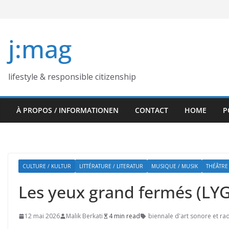
Skip
to
content
j:mag
lifestyle & responsible citizenship
À PROPOS / INFORMATIONEN
CONTACT
HOME
P
CULTURE / KULTUR
LITTÉRATURE / LITERATUR
MUSIQUE / MUSIK
THÉÂTRE
Les yeux grand fermés (LYGF
12 mai 2026
Malik Berkati
4 min read
biennale d'art sonore et r