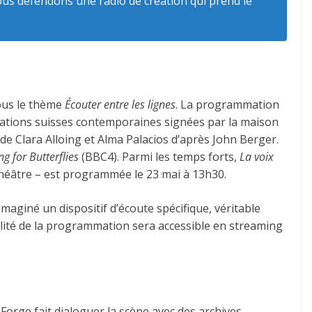
nous défendons une radio de création qui prend le
sous le thème
Écouter entre les lignes
. La programmation
éations suisses contemporaines signées par la maison
de Clara Alloing et Alma Palacios d’après John Berger.
g for Butterflies
(BBC4). Parmi les temps forts,
La voix
héâtre – est programmée le 23 mai à 13h30.
maginé un dispositif d’écoute spécifique, véritable
alité de la programmation sera accessible en streaming
Forge fait dialoguer la scène avec des archives