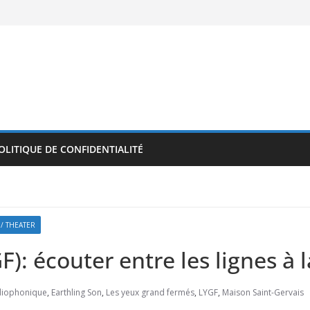
OLITIQUE DE CONFIDENTIALITÉ
 / THEATER
): écouter entre les lignes à 
adiophonique
,
Earthling Son
,
Les yeux grand fermés
,
LYGF
,
Maison Saint-Gervais