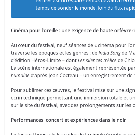
fermés
est un espace-temps dévolu à l’écoute
temps de sonder le monde, loin du flux rapid
Cinéma pour l’oreille : une exigence de haute orfèvrer
Au cœur du festival, neuf séances de « cinéma pour l’or
traverse les époques et les genres : de
India Song
de Mar
d’édition Héros-Limite – dont
Les silences d’Alice
de Chloé
La scène internationale est également représentée p
humaine
d’après Jean Cocteau – un enregistrement de 
Pour sublimer ces œuvres, le festival mise sur une sign
écrin technique permettant une immersion totale et une
sur le site du festival, avec des prolongements sur les
Performances, concert et expériences dans le noir
Le festival bouscule les codes de la simple écoute ass