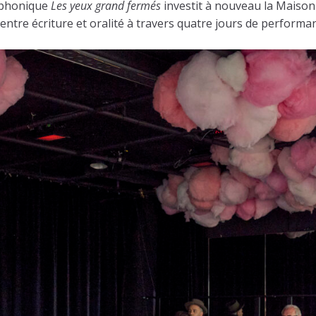
iophonique
Les yeux grand fermés
investit à nouveau la Maison 
s entre écriture et oralité à travers quatre jours de performa