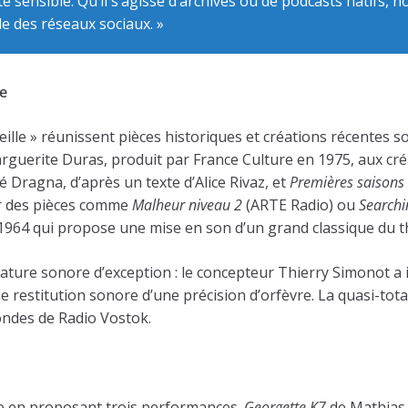
 sensible. Qu’il s’agisse d’archives ou de podcasts natifs, 
e des réseaux sociaux. »
ie
eille » réunissent pièces historiques et créations récentes 
guerite Duras, produit par France Culture en 1975, aux cr
 Dragna, d’après un texte d’Alice Rivaz, et
Premières saisons
ar des pièces comme
Malheur niveau 2
(ARTE Radio) ou
Searchin
1964 qui propose une mise en son d’un grand classique du t
ature sonore d’exception : le concepteur Thierry Simonot a i
 restitution sonore d’une précision d’orfèvre. La quasi-tot
 ondes de Radio Vostok.
ise en proposant trois performances.
Georgette K7
de Mathias 