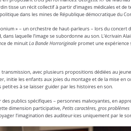
din tisse un récit collectif à partir d’images médicales et de
itique dans les mines de République démocratique du Cong
monium » – un orchestre de haut-parleurs – lors du concert
 dans laquelle l’image se subordonne au son. L’écrivain Al
ance de minuit
La Bande Horroriginale
promet une expérience s
 transmission, avec plusieurs propositions dédiées au jeune 
, initie les enfants aux joies du montage et de la mise en 
 petit·es à se laisser guider par les histoires en son.
es publics spécifiques – personnes malvoyantes, en apprent
cette dimension participative,
Petits caractères, gros problèmes
voyager l’imagination des auditeur·ices uniquement par le son