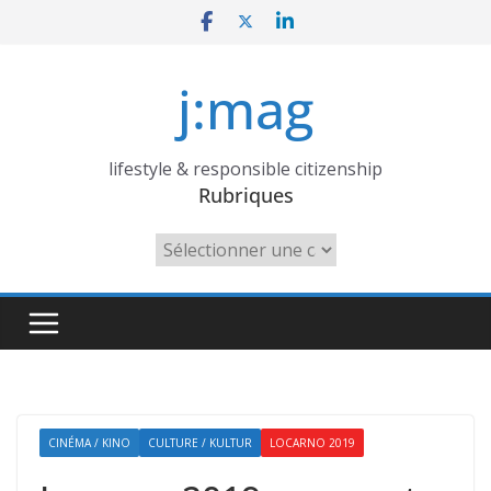
Skip
to
content
j:mag
lifestyle & responsible citizenship
Rubriques
Rubriques
CINÉMA / KINO
CULTURE / KULTUR
LOCARNO 2019