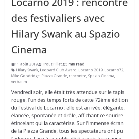
Locarno 2019 : rencontre
des festivaliers avec
Hilary Swank au Spazio
Cinema
11 août 2019
Firouz Pillet
5 min read
Hilary Swank
,
Leopard Club Award
,
Locarno 2019
,
Locarno72
,
Mike Goodridge
,
Piazza Grande
,
rencontre
,
Spazio Cinema
,
verbatim
Vendredi soir, elle était très attendue sur le tapis
rouge, l’un des temps forts de cette 72ème édition
du Festival de Locarno : elle est arrivée, élégante,
élancée, spontanée et drôle, affichant ce sourire
étincelant qui la caractérise. Sur l’immense écran
de la Piazza Grande, tous les spectateurs ont pu
l’admirer. Face à ce public déjà acquis à sa cause.