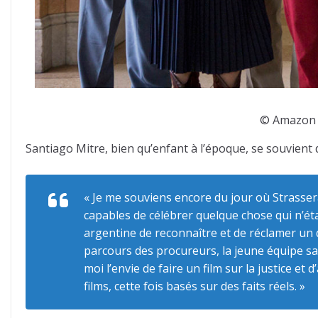
© Amazon S
Santiago Mitre, bien qu’enfant à l’époque, se souvient 
« Je me souviens encore du jour où Strassera 
capables de célébrer quelque chose qui n’étai
argentine de reconnaître et de réclamer un d
parcours des procureurs, la jeune équipe sa
moi l’envie de faire un film sur la justice 
films, cette fois basés sur des faits réels. »