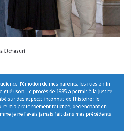
a Etchesuri
audience, l’émotion de mes parents, les rues enfin
e guérison. Le procès de 1985 a permis à la justice
é sur des aspects inconnus de l’histoire : le
stoire m’a profondément touchée, déclenchant en
comme je ne l’avais jamais fait dans mes précédents