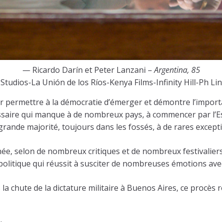
— Ricardo Darín et Peter Lanzani –
Argentina, 85
tudios-La Unión de los Ríos-Kenya Films-Infinity Hill-Ph Lin
r permettre à la démocratie d’émerger et démontre l’import
ssaire qui manque à de nombreux pays, à commencer par l’Esp
 grande majorité, toujours dans les fossés, à de rares except
née, selon de nombreux critiques et de nombreux festivaliers.
litique qui réussit à susciter de nombreuses émotions avec ju
s la chute de la dictature militaire à Buenos Aires, ce procès 