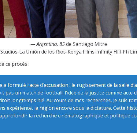
—
Argentina, 85
de Santiago Mitre
tudios-La Unión de los Ríos-Kenya Films-Infinity Hill-Ph Lin
de ce procès :
a formulé l’acte d’accusation : le rugissement de la salle d’
t pas un match de football, l’idée de la justice comme acte d
roit longtemps nié. Au cours de mes recherches, je suis tomb
ns expérience, la région encore sous la dictature. Cette hi
et d’approfondir la recherche cinématographique et politique 