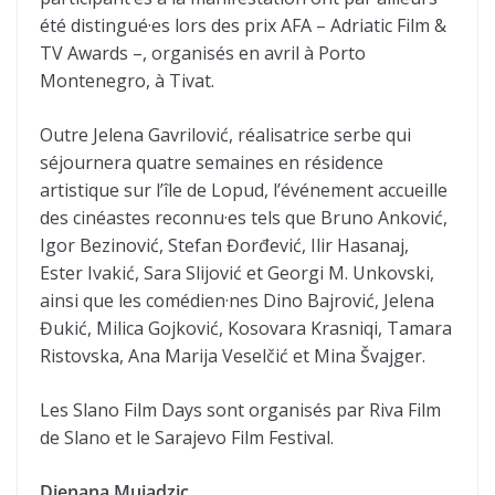
été distingué·es lors des prix AFA – Adriatic Film &
TV Awards –, organisés en avril à Porto
Montenegro, à Tivat.
Outre Jelena Gavrilović, réalisatrice serbe qui
séjournera quatre semaines en résidence
artistique sur l’île de Lopud, l’événement accueille
des cinéastes reconnu·es tels que Bruno Anković,
Igor Bezinović, Stefan Đorđević, Ilir Hasanaj,
Ester Ivakić, Sara Slijović et Georgi M. Unkovski,
ainsi que les comédien·nes Dino Bajrović, Jelena
Đukić, Milica Gojković, Kosovara Krasniqi, Tamara
Ristovska, Ana Marija Veselčić et Mina Švajger.
Les Slano Film Days sont organisés par Riva Film
de Slano et le Sarajevo Film Festival.
Djenana Mujadzic