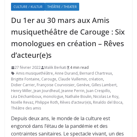
CULTURE / KULTUR
THÉÂTRE / THEATER
Du 1er au 30 mars aux Amis
musiquethéâtre de Carouge : Six
monologues en création – Rêves
d’acteur(e)s
27 février 2022
Malik Berkati
4 min read
Amis musiquethéâtre
,
Anne Durand
,
Bernard Chartreux
,
Brigitte Fontaine
,
Carouge
,
Claude Vuillemin
,
création
,
Didier Carrier
,
Françoise Courvoisier
,
Genève
,
Gilles Lambert
,
Henry Miller
,
Jean Jourdheuil
,
Jeanne Perrin
,
Juan Crespillo
,
Léa Déchamboux
,
monologue
,
Nathalie Boulin
,
Nicolas Le Roy
,
Noëlle Revaz
,
Philippe Roth
,
Rêves d’acteur(e)s
,
Rinaldo del Boca
,
Théâtre des amis
Depuis deux ans, le monde de la culture est
engoncé dans l’étau de la pandémie et des
contraintes sanitaires. Le spectacle vivant, un des