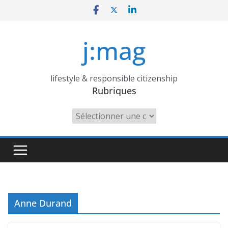
Skip
to
content
j:mag
lifestyle & responsible citizenship
Rubriques
Rubriques
Anne Durand