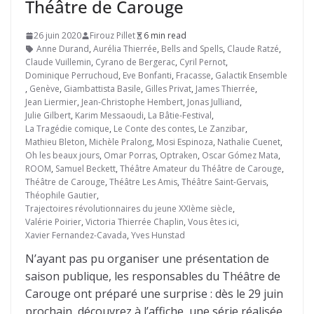
Théâtre de Carouge
26 juin 2020
Firouz Pillet
6 min read
Anne Durand
,
Aurélia Thierrée
,
Bells and Spells
,
Claude Ratzé
,
Claude Vuillemin
,
Cyrano de Bergerac
,
Cyril Pernot
,
Dominique Perruchoud
,
Eve Bonfanti
,
Fracasse
,
Galactik Ensemble
,
Genève
,
Giambattista Basile
,
Gilles Privat
,
James Thierrée
,
Jean Liermier
,
Jean-Christophe Hembert
,
Jonas Julliand
,
Julie Gilbert
,
Karim Messaoudi
,
La Bâtie-Festival
,
La Tragédie comique
,
Le Conte des contes
,
Le Zanzibar
,
Mathieu Bleton
,
Michèle Pralong
,
Mosi Espinoza
,
Nathalie Cuenet
,
Oh les beaux jours
,
Omar Porras
,
Optraken
,
Oscar Gómez Mata
,
ROOM
,
Samuel Beckett
,
Théâtre Amateur du Théâtre de Carouge
,
Théâtre de Carouge
,
Théâtre Les Amis
,
Théâtre Saint-Gervais
,
Théophile Gautier
,
Trajectoires révolutionnaires du jeune XXIème siècle
,
Valérie Poirier
,
Victoria Thierrée Chaplin
,
Vous êtes ici
,
Xavier Fernandez-Cavada
,
Yves Hunstad
N’ayant pas pu organiser une présentation de
saison publique, les responsables du Théâtre de
Carouge ont préparé une surprise : dès le 29 juin
prochain, découvrez à l’affiche, une série réalisée