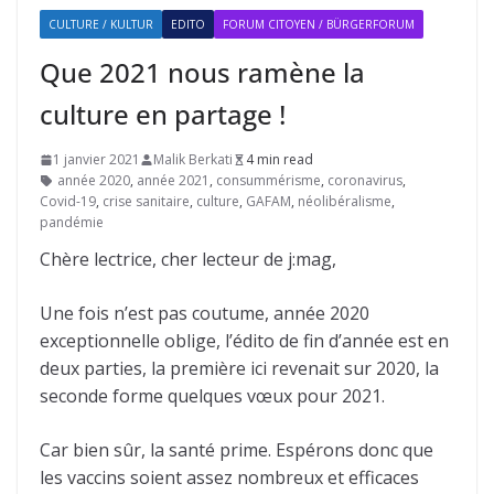
CULTURE / KULTUR
EDITO
FORUM CITOYEN / BÜRGERFORUM
Que 2021 nous ramène la
culture en partage !
1 janvier 2021
Malik Berkati
4 min read
année 2020
,
année 2021
,
consummérisme
,
coronavirus
,
Covid-19
,
crise sanitaire
,
culture
,
GAFAM
,
néolibéralisme
,
pandémie
Chère lectrice, cher lecteur de j:mag,
Une fois n’est pas coutume, année 2020
exceptionnelle oblige, l’édito de fin d’année est en
deux parties, la première ici revenait sur 2020, la
seconde forme quelques vœux pour 2021.
Car bien sûr, la santé prime. Espérons donc que
les vaccins soient assez nombreux et efficaces