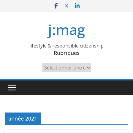
Skip
to
content
j:mag
lifestyle & responsible citizenship
Rubriques
Rubriques
année 2021