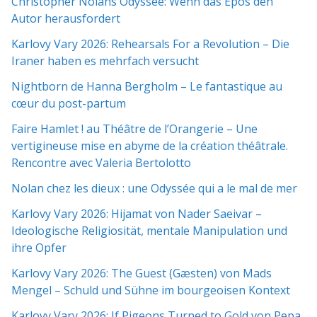
Christopher Nolans Odyssee: Wenn das Epos den
Autor herausfordert
Karlovy Vary 2026: Rehearsals For a Revolution – Die
Iraner haben es mehrfach versucht
Nightborn de Hanna Bergholm – Le fantastique au
cœur du post-partum
Faire Hamlet ! au Théâtre de l’Orangerie – Une
vertigineuse mise en abyme de la création théâtrale.
Rencontre avec Valeria Bertolotto
Nolan chez les dieux : une Odyssée qui a le mal de mer
Karlovy Vary 2026: Hijamat von Nader Saeivar​​ –
Ideologische Religiosität, mentale Manipulation und
ihre Opfer
Karlovy Vary 2026: The Guest (Gæsten) von Mads
Mengel – Schuld und Sühne im bourgeoisen Kontext
Karlovy Vary 2026: If Pigeons Turned to Gold von Pepa