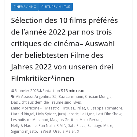
CINÉMA / KINO
CULTURE / KULTUR
Sélection des 10 films préférés
de l’année 2022 par nos trois
critiques de cinéma– Auswahl
der beliebtesten Filme des
Jahres 2022 von unseren drei
Filmkritiker*innen
5 janvier 2023
Redaction
13 min read
Ali Abassi
,
Argentina 85
,
Baz Luhrmann
,
Cristian Mungiu
,
Das Licht aus dem die Träume sind
,
Elvis
,
Ennio Morricone - Il Maestro
,
Firouz E. Pillet
,
Giuseppe Tornatore
,
Harald Ringel
,
Holy Spider
,
Juraj Lerotic
,
La Ligne
,
Last Film Show
,
Les nuits de Mashhad
,
Magnus Gertten
,
Malik Berkati
,
Nelly & Nadine
,
Pan Nalin
,
R.M.N
,
Safe Place
,
Santiago Mitre
,
Sigurno mjesto
,
Ti West
,
Ursula Meier
,
X