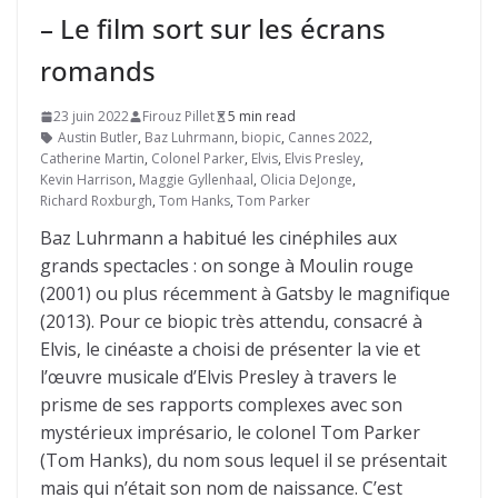
– Le film sort sur les écrans
romands
23 juin 2022
Firouz Pillet
5 min read
Austin Butler
,
Baz Luhrmann
,
biopic
,
Cannes 2022
,
Catherine Martin
,
Colonel Parker
,
Elvis
,
Elvis Presley
,
Kevin Harrison
,
Maggie Gyllenhaal
,
Olicia DeJonge
,
Richard Roxburgh
,
Tom Hanks
,
Tom Parker
Baz Luhrmann a habitué les cinéphiles aux
grands spectacles : on songe à Moulin rouge
(2001) ou plus récemment à Gatsby le magnifique
(2013). Pour ce biopic très attendu, consacré à
Elvis, le cinéaste a choisi de présenter la vie et
l’œuvre musicale d’Elvis Presley à travers le
prisme de ses rapports complexes avec son
mystérieux imprésario, le colonel Tom Parker
(Tom Hanks), du nom sous lequel il se présentait
mais qui n’était son nom de naissance. C’est