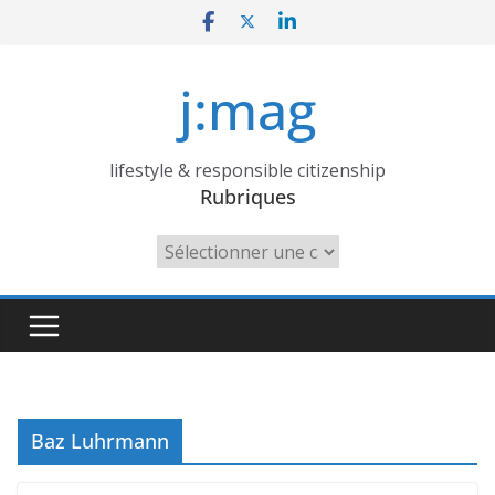
Skip
to
content
j:mag
lifestyle & responsible citizenship
Rubriques
Rubriques
Baz Luhrmann