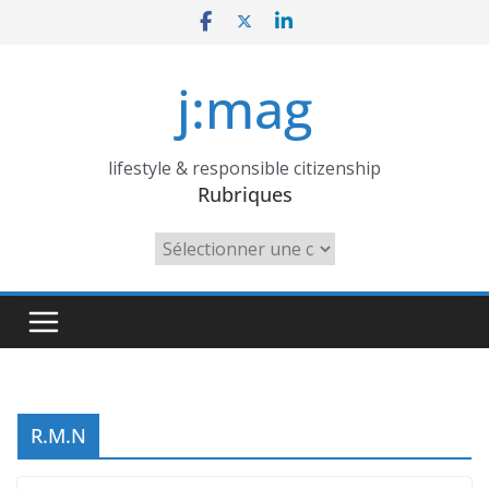
Skip
to
content
j:mag
lifestyle & responsible citizenship
Rubriques
Rubriques
R.M.N