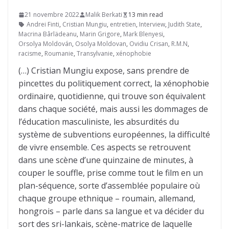
21 novembre 2022
Malik Berkati
13 min read
Andrei Finti
,
Cristian Mungiu
,
entretien
,
Interview
,
Judith State
,
Macrina Bârlädeanu
,
Marin Grigore
,
Mark Blenyesi
,
Orsolya Moldován
,
Osolya Moldovan
,
Ovidiu Crisan
,
R.M.N
,
racisme
,
Roumanie
,
Transylvanie
,
xénophobie
(…) Cristian Mungiu expose, sans prendre de
pincettes du politiquement correct, la xénophobie
ordinaire, quotidienne, qui trouve son équivalent
dans chaque société, mais aussi les dommages de
l’éducation masculiniste, les absurdités du
système de subventions européennes, la difficulté
de vivre ensemble. Ces aspects se retrouvent
dans une scène d’une quinzaine de minutes, à
couper le souffle, prise comme tout le film en un
plan-séquence, sorte d’assemblée populaire où
chaque groupe ethnique – roumain, allemand,
hongrois – parle dans sa langue et va décider du
sort des sri-lankais, scène-matrice de laquelle