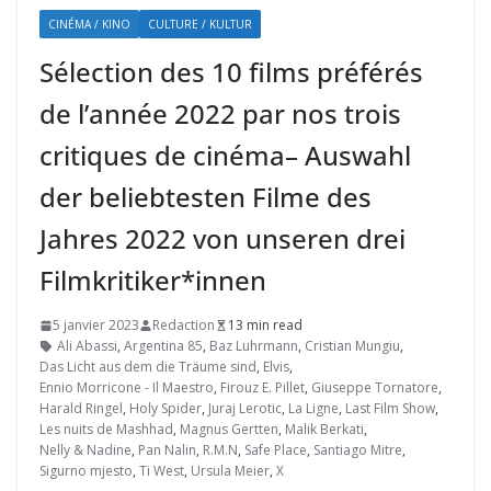
CINÉMA / KINO
CULTURE / KULTUR
Sélection des 10 films préférés
de l’année 2022 par nos trois
critiques de cinéma– Auswahl
der beliebtesten Filme des
Jahres 2022 von unseren drei
Filmkritiker*innen
5 janvier 2023
Redaction
13 min read
Ali Abassi
,
Argentina 85
,
Baz Luhrmann
,
Cristian Mungiu
,
Das Licht aus dem die Träume sind
,
Elvis
,
Ennio Morricone - Il Maestro
,
Firouz E. Pillet
,
Giuseppe Tornatore
,
Harald Ringel
,
Holy Spider
,
Juraj Lerotic
,
La Ligne
,
Last Film Show
,
Les nuits de Mashhad
,
Magnus Gertten
,
Malik Berkati
,
Nelly & Nadine
,
Pan Nalin
,
R.M.N
,
Safe Place
,
Santiago Mitre
,
Sigurno mjesto
,
Ti West
,
Ursula Meier
,
X