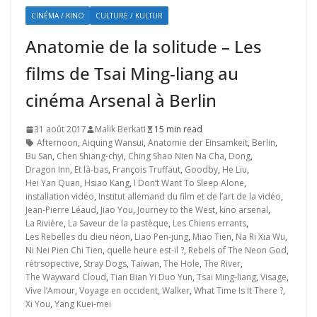
CINÉMA / KINO
CULTURE / KULTUR
Anatomie de la solitude – Les
films de Tsai Ming-liang au
cinéma Arsenal à Berlin
31 août 2017
Malik Berkati
15 min read
Afternoon
,
Aiquing Wansui
,
Anatomie der Einsamkeit
,
Berlin
,
Bu San
,
Chen Shiang-chyi
,
Ching Shao Nien Na Cha
,
Dong
,
Dragon Inn
,
Et là-bas
,
François Truffaut
,
Goodby
,
He Liu
,
Hei Yan Quan
,
Hsiao Kang
,
I Don’t Want To Sleep Alone
,
installation vidéo
,
Institut allemand du film et de l’art de la vidéo
,
Jean-Pierre Léaud
,
Jiao You
,
Journey to the West
,
kino arsenal
,
La Rivière
,
La Saveur de la pastèque
,
Les Chiens errants
,
Les Rebelles du dieu néon
,
Liao Pen-jung
,
Miao Tien
,
Na Ri Xia Wu
,
Ni Nei Pien Chi Tien
,
quelle heure est-il ?
,
Rebels of The Neon God
,
rétrsopective
,
Stray Dogs
,
Taïwan
,
The Hole
,
The River
,
The Wayward Cloud
,
Tian Bian Yi Duo Yun
,
Tsai Ming-liang
,
Visage
,
Vive l’Amour
,
Voyage en occident
,
Walker
,
What Time Is It There ?
,
Xi You
,
Yang Kuei-mei