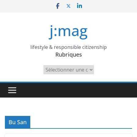
Skip
to
content
j:mag
lifestyle & responsible citizenship
Rubriques
Rubriques
Bu San