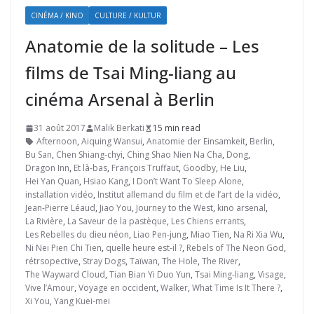
CINÉMA / KINO
CULTURE / KULTUR
Anatomie de la solitude – Les
films de Tsai Ming-liang au
cinéma Arsenal à Berlin
31 août 2017
Malik Berkati
15 min read
Afternoon
,
Aiquing Wansui
,
Anatomie der Einsamkeit
,
Berlin
,
Bu San
,
Chen Shiang-chyi
,
Ching Shao Nien Na Cha
,
Dong
,
Dragon Inn
,
Et là-bas
,
François Truffaut
,
Goodby
,
He Liu
,
Hei Yan Quan
,
Hsiao Kang
,
I Don’t Want To Sleep Alone
,
installation vidéo
,
Institut allemand du film et de l’art de la vidéo
,
Jean-Pierre Léaud
,
Jiao You
,
Journey to the West
,
kino arsenal
,
La Rivière
,
La Saveur de la pastèque
,
Les Chiens errants
,
Les Rebelles du dieu néon
,
Liao Pen-jung
,
Miao Tien
,
Na Ri Xia Wu
,
Ni Nei Pien Chi Tien
,
quelle heure est-il ?
,
Rebels of The Neon God
,
rétrsopective
,
Stray Dogs
,
Taïwan
,
The Hole
,
The River
,
The Wayward Cloud
,
Tian Bian Yi Duo Yun
,
Tsai Ming-liang
,
Visage
,
Vive l’Amour
,
Voyage en occident
,
Walker
,
What Time Is It There ?
,
Xi You
,
Yang Kuei-mei