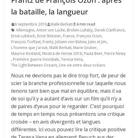
la bataille, la langueur
6 septembre 2016
Malik Berkati
4 min read
Allemagne
,
Anton von Lucke
,
Broken Lullaby
,
Derek Cianfrance
,
Ernst Lubitsch
,
Ernst Stötzner
,
France
,
François Ozon
,
François Truffaut
,
Frantz
,
Johann von Bülow
,
Jules et Jim
,
L'homme que j'ai tué
,
Malik Berkati
,
Marie Gruber
,
Maurice Rostand
,
Mostra de Venise 2016
,
Paula Beer
,
Pierre Niney
,
Première guerre mondiale
,
Teresa Vena
,
The Light Between Oceans
,
Une vie entre deux océans
Nous ne devrions pas le dire trop fort, de peur de
scier la branche professionnelle sur laquelle nous
tenons tant bien que mal en équilibre, mais il va
de soi qu’il y a autant d’avis sur un film qu’il n’y a
de paires d’yeux pour le regarder. C’est pourquoi
de temps en temps nous présentons une critique
croisée – en avis divergents et langues
différentes. Ici vous pouvez lire la critique positive
de Teresa Vena en allemand: Besuch aus der