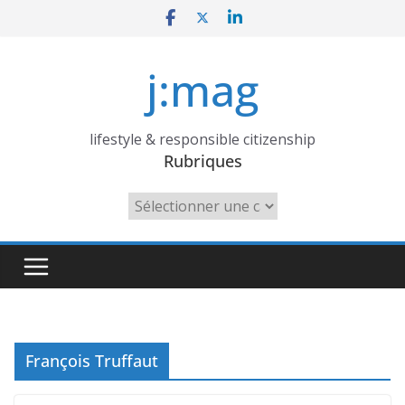
Skip
to
content
j:mag
lifestyle & responsible citizenship
Rubriques
Rubriques
François Truffaut