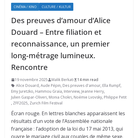
CINÉMA / KINO
CULTURE / KULTUR
Des preuves d’amour d’Alice
Douard – Entre filiation et
reconnaissance, un premier
long-métrage lumineux.
Rencontre
19 novembre 2025
Malik Berkati
14 min read
Alice Douard
,
Aude Pépin
,
Des preuves d'amour
,
Ella Rumpf
,
Emy Juretzko
,
Hammou Graïa
,
Interview
,
Jeanne Herry
,
Julien Gaspar-Oliveri
,
Monia Chokri
,
Noémie Lvovsky
,
Philippe Petit
,
ZFF2025
,
Zurich Film Festival
Écran rouge. En lettres blanches apparaissent les
résultats d’un vote de l’Assemblée nationale
française : l’adoption de la loi du 17 mai 2013, qui
ouvre le mariage civil aux couples de même sexe.