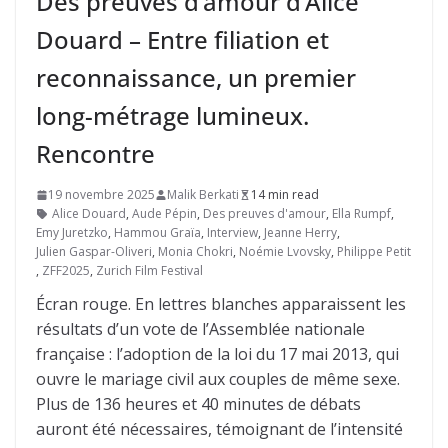
Des preuves d’amour d’Alice
Douard – Entre filiation et
reconnaissance, un premier
long-métrage lumineux.
Rencontre
19 novembre 2025
Malik Berkati
14 min read
Alice Douard
,
Aude Pépin
,
Des preuves d'amour
,
Ella Rumpf
,
Emy Juretzko
,
Hammou Graïa
,
Interview
,
Jeanne Herry
,
Julien Gaspar-Oliveri
,
Monia Chokri
,
Noémie Lvovsky
,
Philippe Petit
,
ZFF2025
,
Zurich Film Festival
Écran rouge. En lettres blanches apparaissent les
résultats d’un vote de l’Assemblée nationale
française : l’adoption de la loi du 17 mai 2013, qui
ouvre le mariage civil aux couples de même sexe.
Plus de 136 heures et 40 minutes de débats
auront été nécessaires, témoignant de l’intensité