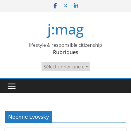
Skip
to
content
j:mag
lifestyle & responsible citizenship
Rubriques
Rubriques
Noémie Lvovsky