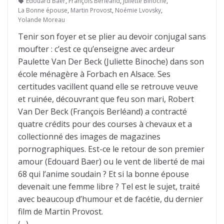
Edouard Baer
,
François Berléand
,
Juliette Binoche
,
La Bonne épouse
,
Martin Provost
,
Noémie Lvovsky
,
Yolande Moreau
Tenir son foyer et se plier au devoir conjugal sans
moufter : c’est ce qu’enseigne avec ardeur
Paulette Van Der Beck (Juliette Binoche) dans son
école ménagère à Forbach en Alsace. Ses
certitudes vacillent quand elle se retrouve veuve
et ruinée, découvrant que feu son mari, Robert
Van Der Beck (François Berléand) a contracté
quatre crédits pour des courses à chevaux et a
collectionné des images de magazines
pornographiques. Est-ce le retour de son premier
amour (Edouard Baer) ou le vent de liberté de mai
68 qui l’anime soudain ? Et si la bonne épouse
devenait une femme libre ? Tel est le sujet, traité
avec beaucoup d’humour et de facétie, du dernier
film de Martin Provost.