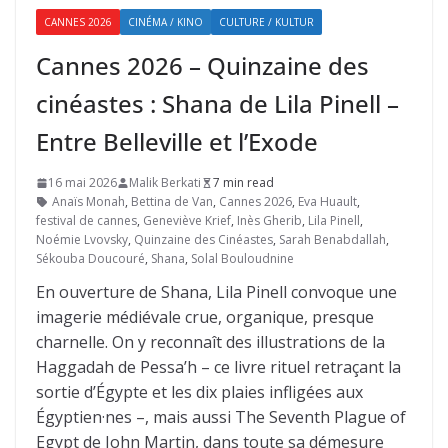
CANNES 2026
CINÉMA / KINO
CULTURE / KULTUR
Cannes 2026 – Quinzaine des
cinéastes : Shana de Lila Pinell –
Entre Belleville et l’Exode
16 mai 2026
Malik Berkati
7 min read
Anaïs Monah
,
Bettina de Van
,
Cannes 2026
,
Eva Huault
,
festival de cannes
,
Geneviève Krief
,
Inès Gherib
,
Lila Pinell
,
Noémie Lvovsky
,
Quinzaine des Cinéastes
,
Sarah Benabdallah
,
Sékouba Doucouré
,
Shana
,
Solal Bouloudnine
En ouverture de Shana, Lila Pinell convoque une
imagerie médiévale crue, organique, presque
charnelle. On y reconnaît des illustrations de la
Haggadah de Pessa’h – ce livre rituel retraçant la
sortie d’Égypte et les dix plaies infligées aux
Égyptien·nes –, mais aussi The Seventh Plague of
Egypt de John Martin, dans toute sa démesure