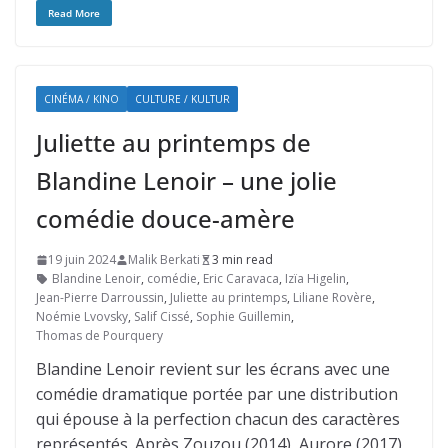
Read More
CINÉMA / KINO
CULTURE / KULTUR
Juliette au printemps de
Blandine Lenoir – une jolie
comédie douce-amère
19 juin 2024
Malik Berkati
3 min read
Blandine Lenoir
,
comédie
,
Eric Caravaca
,
Izïa Higelin
,
Jean-Pierre Darroussin
,
Juliette au printemps
,
Liliane Rovère
,
Noémie Lvovsky
,
Salif Cissé
,
Sophie Guillemin
,
Thomas de Pourquery
Blandine Lenoir revient sur les écrans avec une
comédie dramatique portée par une distribution
qui épouse à la perfection chacun des caractères
représentés. Après Zouzou (2014), Aurore (2017)