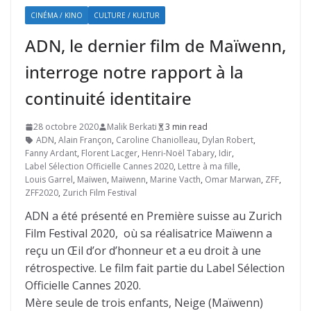
CINÉMA / KINO
CULTURE / KULTUR
ADN, le dernier film de Maïwenn,
interroge notre rapport à la
continuité identitaire
28 octobre 2020
Malik Berkati
3 min read
ADN
,
Alain Françon
,
Caroline Chaniolleau
,
Dylan Robert
,
Fanny Ardant
,
Florent Lacger
,
Henri-Noël Tabary
,
Idir
,
Label Sélection Officielle Cannes 2020
,
Lettre à ma fille
,
Louis Garrel
,
Maïwen
,
Maïwenn
,
Marine Vacth
,
Omar Marwan
,
ZFF
,
ZFF2020
,
Zurich Film Festival
ADN a été présenté en Première suisse au Zurich
Film Festival 2020, où sa réalisatrice Maïwenn a
reçu un Œil d’or d’honneur et a eu droit à une
rétrospective. Le film fait partie du Label Sélection
Officielle Cannes 2020.
Mère seule de trois enfants, Neige (Maïwenn)