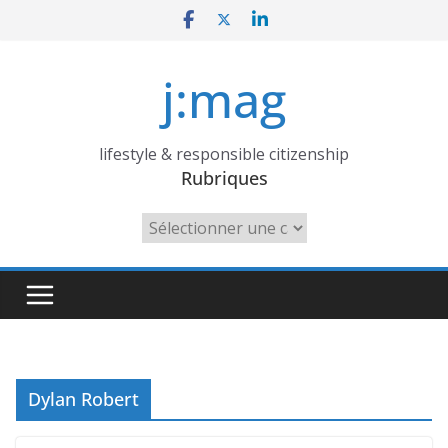
Skip
to
content
j:mag
lifestyle & responsible citizenship
Rubriques
Rubriques
Dylan Robert