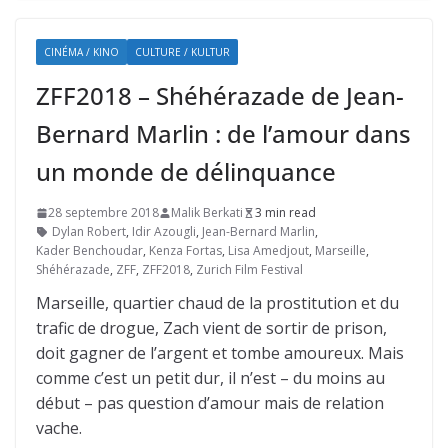
CINÉMA / KINO
CULTURE / KULTUR
ZFF2018 – Shéhérazade de Jean-
Bernard Marlin : de l’amour dans
un monde de délinquance
28 septembre 2018
Malik Berkati
3 min read
Dylan Robert
,
Idir Azougli
,
Jean-Bernard Marlin
,
Kader Benchoudar
,
Kenza Fortas
,
Lisa Amedjout
,
Marseille
,
Shéhérazade
,
ZFF
,
ZFF2018
,
Zurich Film Festival
Marseille, quartier chaud de la prostitution et du
trafic de drogue, Zach vient de sortir de prison,
doit gagner de l’argent et tombe amoureux. Mais
comme c’est un petit dur, il n’est – du moins au
début – pas question d’amour mais de relation
vache.