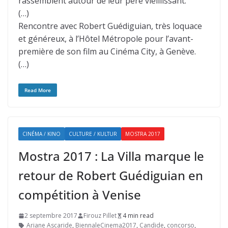
rassemblent autour de leur père vieillissant.
(…)
Rencontre avec Robert Guédiguian, très loquace
et généreux, à l’Hôtel Métropole pour l’avant-
première de son film au Cinéma City, à Genève.
(…)
Read More
CINÉMA / KINO
CULTURE / KULTUR
MOSTRA 2017
Mostra 2017 : La Villa marque le
retour de Robert Guédiguian en
compétition à Venise
2 septembre 2017
Firouz Pillet
4 min read
Ariane Ascaride
,
BiennaleCinema2017
,
Candide
,
concorso
,