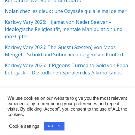
Rencontre avec Valeria Bertolotto
Nolan chez les dieux : une Odyssée qui a le mal de mer
Karlovy Vary 2026: Hijamat von Nader Saeivar​​ –
Ideologische Religiosität, mentale Manipulation und
ihre Opfer
Karlovy Vary 2026: The Guest (Gæsten) von Mads
Mengel – Schuld und Sühne im bourgeoisen Kontext
Karlovy Vary 2026: If Pigeons Turned to Gold von Pepa
Lubojacki – Die tödlichen Spiralen des Alkoholismus
We use cookies on our website to give you the most relevant
experience by remembering your preferences and repeat
visits. By clicking “Accept”, you consent to the use of ALL the
cookies.
Copyright © 2026
j:mag
. All rights reserved.
Cookie settings
ACCEPT
Theme:
ColorMag Pro
by ThemeGrill. Powered by
WordPress
.