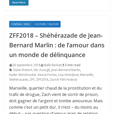
Read More
CINÉMA / KINO
CULTURE / KULTUR
ZFF2018 – Shéhérazade de Jean-
Bernard Marlin : de l’amour dans
un monde de délinquance
28 septembre 2018
Malik Berkati
3 min read
Dylan Robert
,
Idir Azougli
,
Jean-Bernard Marlin
,
Kader Benchoudar
,
Kenza Fortas
,
Lisa Amedjout
,
Marseille
,
Shéhérazade
,
ZFF
,
ZFF2018
,
Zurich Film Festival
Marseille, quartier chaud de la prostitution et du
trafic de drogue, Zach vient de sortir de prison,
doit gagner de l’argent et tombe amoureux. Mais
comme c’est un petit dur, il n’est – du moins au
début – pas question d’amour mais de relation