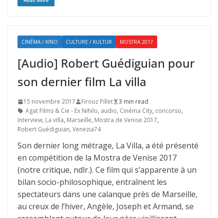
Read More
CINÉMA / KINO
CULTURE / KULTUR
MOSTRA 2017
[Audio] Robert Guédiguian pour
son dernier film La villa
15 novembre 2017
Firouz Pillet
3 min read
Agat Films & Cie - Ex Nihilo
,
audio
,
Cinéma City
,
concorso
,
Interview
,
La villa
,
Marseille
,
Mostra de Venise 2017
,
Robert Guédiguian
,
Venezia74
Son dernier long métrage, La Villa, a été présenté
en compétition de la Mostra de Venise 2017
(notre critique, ndlr.). Ce film qui s’apparente à un
bilan socio-philosophique, entraînent les
spectateurs dans une calanque près de Marseille,
au creux de l’hiver, Angèle, Joseph et Armand, se