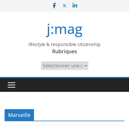
Skip
to
content
j:mag
lifestyle & responsible citizenship
Rubriques
Rubriques
Marseille