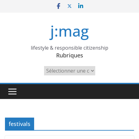
Skip
to
content
j:mag
lifestyle & responsible citizenship
Rubriques
Rubriques
festivals