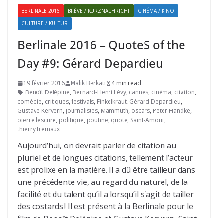
BERLINALE 2016
BRÈVE / KURZNACHRICHT
CINÉMA / KINO
CULTURE / KULTUR
Berlinale 2016 – QuoteS of the
Day #9: Gérard Depardieu
19 février 2016
Malik Berkati
4 min read
Benoît Delépine
,
Bernard-Henri Lévy
,
cannes
,
cinéma
,
citation
,
comédie
,
critiques
,
festivals
,
Finkelkraut
,
Gérard Depardieu
,
Gustave Kervern
,
journalistes
,
Mammuth
,
oscars
,
Peter Handke
,
pierre lescure
,
politique
,
poutine
,
quote
,
Saint-Amour
,
thierry frémaux
Aujourd’hui, on devrait parler de citation au
pluriel et de longues citations, tellement l’acteur
est prolixe en la matière. Il a dû être tailleur dans
une précédente vie, au regard du naturel, de la
facilité et du talent qu’il a lorsqu’il s’agit de tailler
des costards ! Il est présent à la Berlinale pour le