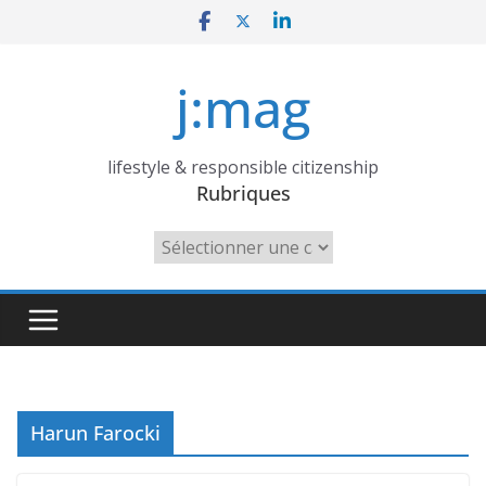
Skip
to
content
j:mag
lifestyle & responsible citizenship
Rubriques
Rubriques
Harun Farocki