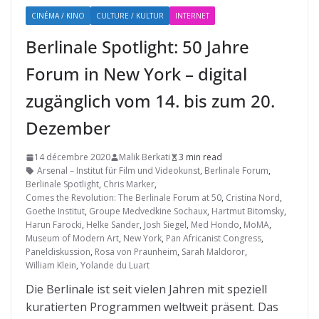
CINÉMA / KINO
CULTURE / KULTUR
INTERNET
Berlinale Spotlight: 50 Jahre
Forum in New York – digital
zugänglich vom 14. bis zum 20.
Dezember
14 décembre 2020
Malik Berkati
3 min read
Arsenal – Institut für Film und Videokunst
,
Berlinale Forum
,
Berlinale Spotlight
,
Chris Marker
,
Comes the Revolution: The Berlinale Forum at 50
,
Cristina Nord
,
Goethe Institut
,
Groupe Medvedkine Sochaux
,
Hartmut Bitomsky
,
Harun Farocki
,
Helke Sander
,
Josh Siegel
,
Med Hondo
,
MoMA
,
Museum of Modern Art
,
New York
,
Pan Africanist Congress
,
Paneldiskussion
,
Rosa von Praunheim
,
Sarah Maldoror
,
William Klein
,
Yolande du Luart
Die Berlinale ist seit vielen Jahren mit speziell
kuratierten Programmen weltweit präsent. Das