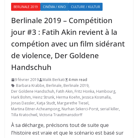
BERLINALE 2019
CINÉMA / KINO
CULTURE / KULTUR
Berlinale 2019 – Compétition
jour #3 : Fatih Akin revient à la
compétion avec un film sidérant
de violence, Der Goldene
Handschuh
9 février 2019
Malik Berkati
4 min read
Barbara Krabbe
,
Berlinale
,
Berlinale 2019
,
Der Goldene Handschuh
,
Fatih Akin
,
Fritz Honka
,
Hambourg
,
Hark Bohm
,
Heinz Strunk
,
Herma Koehn
,
Jessica Kosmalla
,
Jonas Dassler
,
Katja Studt
,
Margarethe Tiesel
,
Martina Eitner-Acheampong
,
Nurhan Sekerci-Porst
,
serial killer
,
Tilla Kratochwil
,
Victoria Trauttmansdorff
À sa décharge, précisons tout de suite que
l’histoire est vraie et que le scénario est basé sur