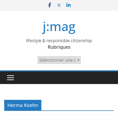
Skip
to
content
j:mag
lifestyle & responsible citizenship
Rubriques
Rubriques
Herma Koehn